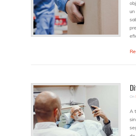
ob
un
sa
pr
ef
Re
Di
On
A t
sin
se
de