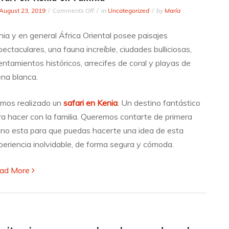
on
August 23, 2019
Comments Off
in
Uncategorized
by
María
Safari
en
nia y en general África Oriental posee paisajes
Kenia
ectaculares, una fauna increíble, ciudades bulliciosas,
en
Familia
entamientos históricos, arrecifes de coral y playas de
ena blanca.
mos realizado un
safari en Kenia
. Un destino fantástico
ra hacer con la familia. Queremos contarte de primera
no esta para que puedas hacerte una idea de esta
periencia inolvidable, de forma segura y cómoda.
ad More