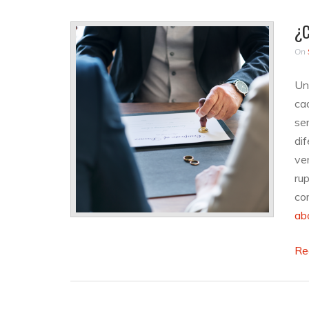
¿C
On
Un
ca
ser
dif
ver
rup
co
ab
Re