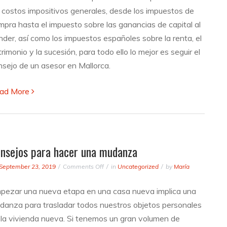
poseer
s costos impositivos generales, desde los impuestos de
una
mpra hasta el impuesto sobre las ganancias de capital al
propiedad
nder, así como los impuestos españoles sobre la renta, el
en
Mallorca
rimonio y la sucesión, para todo ello lo mejor es seguir el
nsejo de un asesor en Mallorca.
ad More
nsejos para hacer una mudanza
on
September 23, 2019
Comments Off
in
Uncategorized
by
María
Consejos
para
pezar una nueva etapa en una casa nueva implica una
hacer
danza para trasladar todos nuestros objetos personales
una
mudanza
 la vivienda nueva. Si tenemos un gran volumen de