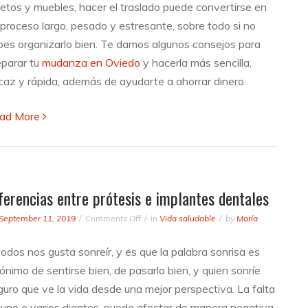
jetos y muebles, hacer el traslado puede convertirse en
 proceso largo, pesado y estresante, sobre todo si no
bes organizarlo bien. Te damos algunos consejos para
eparar tu
mudanza en Oviedo
y hacerla más sencilla,
icaz y rápida, además de ayudarte a ahorrar dinero.
ad More
ferencias entre prótesis e implantes dentales
on
September 11, 2019
Comments Off
in
Vida saludable
by
María
Diferencias
entre
odos nos gusta sonreír, y es que la palabra sonrisa es
prótesis
ónimo de sentirse bien, de pasarlo bien, y quien sonríe
e
implantes
guro que ve la vida desde una mejor perspectiva. La falta
dentales
 uno o varios dientes, puede afectar de manera negativa