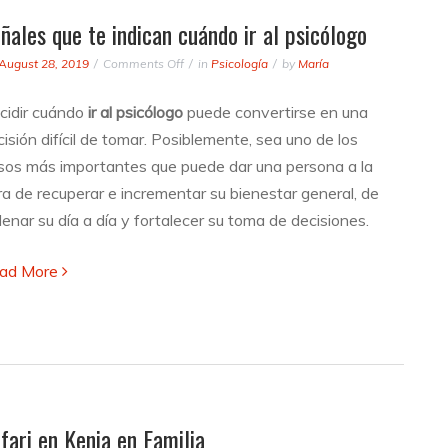
ñales que te indican cuándo ir al psicólogo
on
August 28, 2019
Comments Off
in
Psicología
by
María
Señales
que
cidir cuándo
ir al psicólogo
puede convertirse en una
te
isión difícil de tomar. Posiblemente, sea uno de los
indican
cuándo
sos más importantes que puede dar una persona a la
ir
ra de recuperar e incrementar su bienestar general, de
al
enar su día a día y fortalecer su toma de decisiones.
psicólogo
ad More
fari en Kenia en Familia