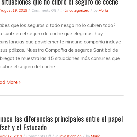
 situaciones que no cubre el seguro de coche
on
August 19, 2019
Comments Off
in
Uncategorized
by
María
15
situaciones
abes que los seguros a todo riesgo no lo cubren todo?
que
a cual sea el seguro de coche que elegimos, hay
no
cubre
rcunstancias que posiblemente ninguna compañía incluye
el
 sus pólizas. Nuestra Compañía de seguros Sant boi de
seguro
obregat te muestra las 15 situaciones más comunes que
de
coche
 cubre el seguro del coche.
ad More
noce las diferencias principales entre el papel
fset y el Estucado
on
May 17, 2019
Comments Off
in
Investigación
by
María