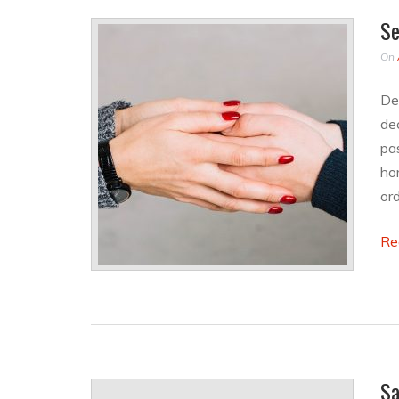
Se
On
De
dec
pa
ho
ord
Re
Sa