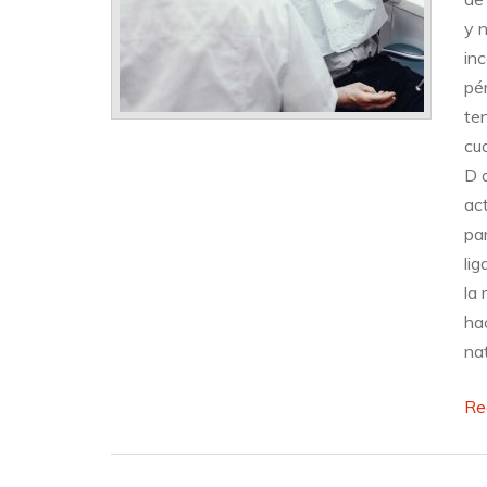
y n
in
pé
te
cua
D 
ac
pa
li
la
ha
na
Re