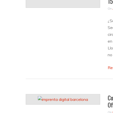
15
On
¿S
Se
ci
en
Ll
no
Re
Co
Of
On