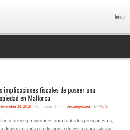
Inicio
s implicaciones fiscales de poseer una
opiedad en Mallorca
on
November 15, 2019
Comments Off
in
Uncategorized
by
María
Las
implicaciones
llorca ofrece propiedades para todos los presupuestos,
fiscales
o debe mirar más allá del precio de venta para calcular
de