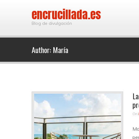
encrucillada.es
Blog de divulgación
Author:
María
La
pr
On
Ma
per