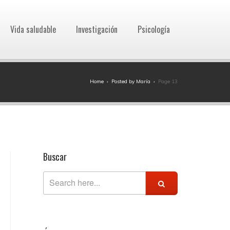
Vida saludable
Investigación
Psicología
Home
›
Posted by María
›
Page 13
Buscar