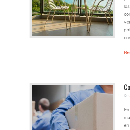
lo
co
ve
pat
co
Re
Co
On
Em
mu
en