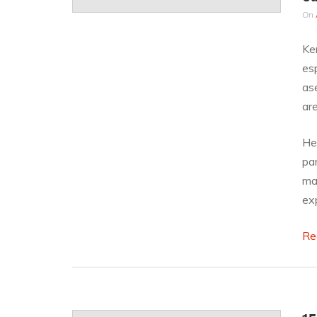
On
Ke
esp
as
ar
He
pa
ma
ex
Re