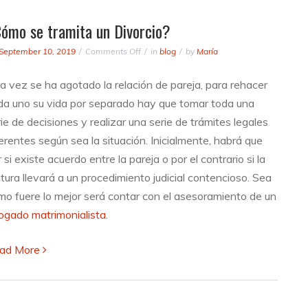
ómo se tramita un Divorcio?
on
September 10, 2019
Comments Off
in
blog
by
María
¿Cómo
se
a vez se ha agotado la relación de pareja, para rehacer
tramita
da uno su vida por separado hay que tomar toda una
un
Divorcio?
ie de decisiones y realizar una serie de trámites legales
erentes según sea la situación. Inicialmente, habrá que
 si existe acuerdo entre la pareja o por el contrario si la
tura llevará a un procedimiento judicial contencioso. Sea
mo fuere lo mejor será contar con el asesoramiento de un
ogado matrimonialista
.
ad More