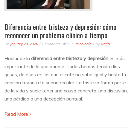
Diferencia entre tristeza y depresión: cómo
reconocer un problema clínico a tiempo
on
On
January 20, 2026
Comments Off
in
Psicología
by
María
Diferencia
entre
Hablar de la
diferencia entre tristeza y depresión
es más
tristeza
importante de lo que parece. Todos hemos tenido días
y
depresión:
grises, de esos en los que el café no sabe igual y hasta tu
cómo
canción favorita te suena regular. La tristeza forma parte
reconocer
de la vida y suele tener una causa concreta: una discusión,
un
problema
una pérdida o una decepción puntual.
clínico
a
Read More
tiempo