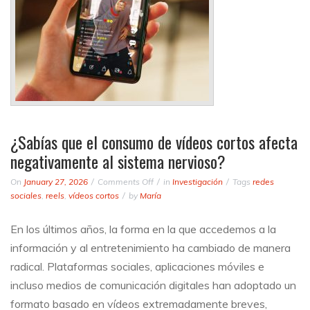
¿Sabías que el consumo de vídeos cortos afecta
negativamente al sistema nervioso?
on
On
January 27, 2026
Comments Off
in
Investigación
Tags
redes
¿Sabías
sociales
,
reels
,
vídeos cortos
by
María
que
el
En los últimos años, la forma en la que accedemos a la
consumo
información y al entretenimiento ha cambiado de manera
de
vídeos
radical. Plataformas sociales, aplicaciones móviles e
cortos
incluso medios de comunicación digitales han adoptado un
afecta
formato basado en vídeos extremadamente breves,
negativamente