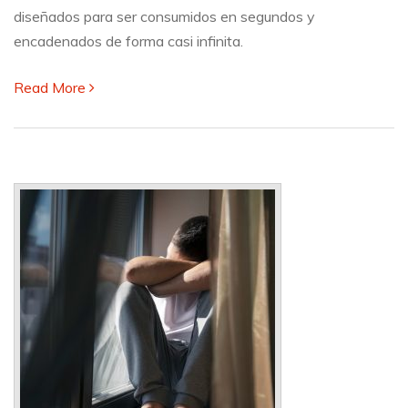
al
diseñados para ser consumidos en segundos y
sistema
encadenados de forma casi infinita.
nervioso?
Read More