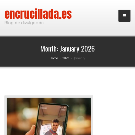
encrucillada.es
Blog de divulgación
Month:
January 2026
Home
›
2026
›
January