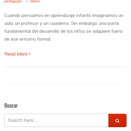
Qué
pedagogía
by
María
ocurre
en
Cuando pensamos en aprendizaje infantil, imaginamos un
la
aula, un profesor y un cuaderno. Sin embargo, una parte
mente
de
fundamental del desarrollo de los niños se adquiere fuera
un
de ese entorno formal.
niño
al
Read More
aprender
fuera
del
aula
Buscar