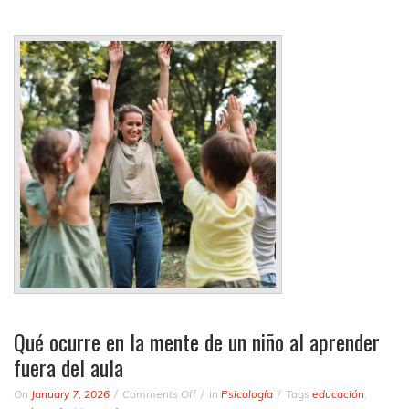
Qué ocurre en la mente de un niño al aprender
fuera del aula
on
On
January 7, 2026
Comments Off
in
Psicología
Tags
educación
,