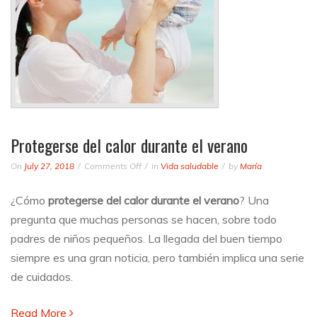
Protegerse del calor durante el verano
on
On
July 27, 2018
Comments Off
in
Vida saludable
by
María
Protegerse
del
¿Cómo
protegerse del calor durante el verano
? Una
calor
pregunta que muchas personas se hacen, sobre todo
durante
el
padres de niños pequeños. La llegada del buen tiempo
verano
siempre es una gran noticia, pero también implica una serie
de cuidados.
Read More