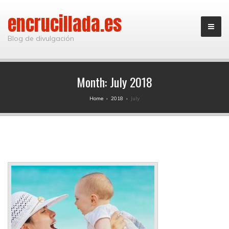
encrucillada.es
Blog de divulgación
Month:
July 2018
Home
›
2018
›
July