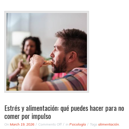
Estrés y alimentación: qué puedes hacer para no
comer por impulso
on
On
March 19, 2026
Comments Off
in
Psicología
Tags
alimentación
,