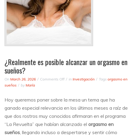
¿Realmente es posible alcanzar un orgasmo en
sueños?
on
On
March 26, 2026
Comments Off
in
Investigación
Tags
orgasmo en
¿Realmente
sueños
by
María
es
posible
Hoy queremos poner sobre la mesa un tema que ha
alcanzar
ganado especial relevancia en los últimos meses a raíz de
un
orgasmo
que dos rostros muy conocidos afirmaran en el programa
en
“La Revuelta” que habían alcanzado el
orgasmo en
sueños?
sueños
, llegando incluso a despertarse y sentir cómo