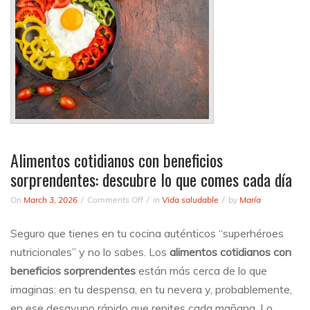
Alimentos cotidianos con beneficios
sorprendentes: descubre lo que comes cada día
on
On
March 3, 2026
Comments Off
in
Vida saludable
by
María
Alimentos
cotidianos
Seguro que tienes en tu cocina auténticos “superhéroes
con
nutricionales” y no lo sabes. Los
alimentos cotidianos con
beneficios
sorprendentes:
beneficios sorprendentes
están más cerca de lo que
descubre
imaginas: en tu despensa, en tu nevera y, probablemente,
lo
en ese desayuno rápido que repites cada mañana. Lo
que