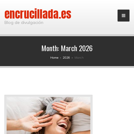
encrucillada.es
Blog de divulgación
Month:
March 2026
Home
›
2026
›
March