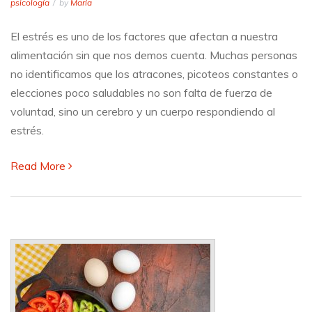
Estrés
psicología
by
María
y
alimentación:
El estrés es uno de los factores que afectan a nuestra
qué
alimentación sin que nos demos cuenta. Muchas personas
puedes
hacer
no identificamos que los atracones, picoteos constantes o
para
elecciones poco saludables no son falta de fuerza de
no
voluntad, sino un cerebro y un cuerpo respondiendo al
comer
por
estrés.
impulso
Read More