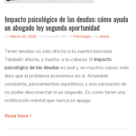
Impacto psicológico de las deudas: cómo ayuda
un abogado ley segunda oportunidad
on
On
March 20, 2026
Comments Off
in
Psicología
by
María
Impacto
psicológico
Tener deudas no solo afecta a tu cuenta bancaria.
de
También afecta, y mucho, a tu cabeza. El
impacto
las
deudas:
psicológico de las deudas
es real y, en muchos casos, más
cómo
duro que el problema económico en sí. Ansiedad
ayuda
constante, pensamientos repetitivos y esa sensación de
un
abogado
no poder desconectar ni un segundo. Es como tener una
ley
notificación mental que nunca se apaga.
segunda
oportunidad
Read More