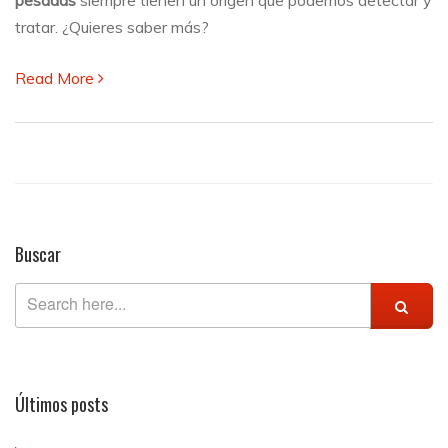
desconoces
tratar. ¿Quieres saber más?
por
qué?
Read More
Buscar
Últimos posts