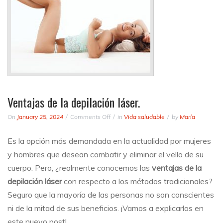
Ventajas de la depilación láser.
on
On
January 25, 2024
Comments Off
in
Vida saludable
by
María
Ventajas
de
Es la opción más demandada en la actualidad por mujeres
la
y hombres que desean combatir y eliminar el vello de su
depilación
láser.
cuerpo. Pero, ¿realmente conocemos las
ventajas de la
depilación láser
con respecto a los métodos tradicionales?
Seguro que la mayoría de las personas no son conscientes
ni de la mitad de sus beneficios. ¡Vamos a explicarlos en
este nuevo post!