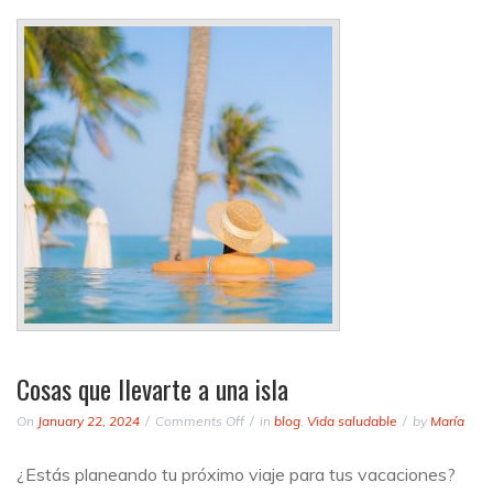
Cosas que llevarte a una isla
on
On
January 22, 2024
Comments Off
in
blog
,
Vida saludable
by
María
Cosas
que
¿Estás planeando tu próximo viaje para tus vacaciones?
llevarte