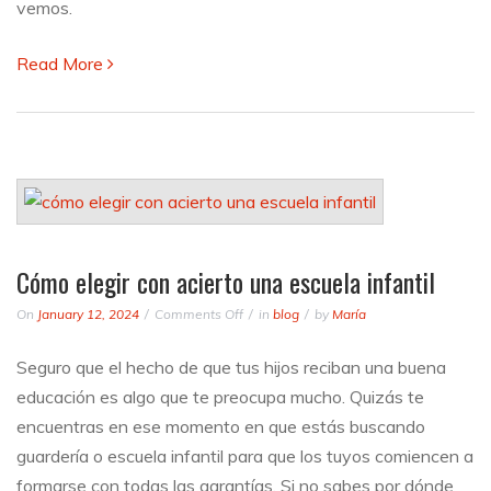
vemos.
echen?
Read More
Cómo elegir con acierto una escuela infantil
on
On
January 12, 2024
Comments Off
in
blog
by
María
Cómo
elegir
Seguro que el hecho de que tus hijos reciban una buena
con
educación es algo que te preocupa mucho. Quizás te
acierto
una
encuentras en ese momento en que estás buscando
escuela
guardería o escuela infantil para que los tuyos comiencen a
infantil
formarse con todas las garantías. Si no sabes por dónde