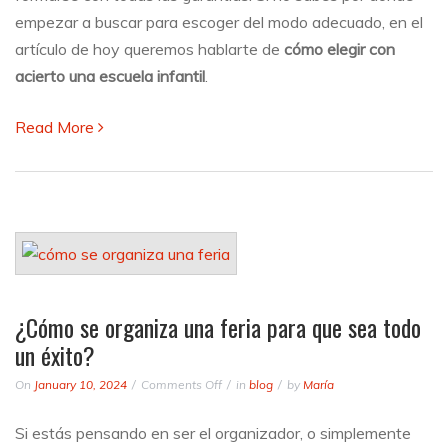
empezar a buscar para escoger del modo adecuado, en el
artículo de hoy queremos hablarte de
cómo elegir con
acierto una escuela infantil
.
Read More
¿Cómo se organiza una feria para que sea todo
un éxito?
on
On
January 10, 2024
Comments Off
in
blog
by
María
¿Cómo
se
Si estás pensando en ser el organizador, o simplemente
organiza