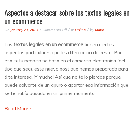
Aspectos a destacar sobre los textos legales en
un ecommerce
on
On
January 24, 2024
Comments Off
in
Online
by
María
Aspectos
a
Los
textos legales en un ecommerce
tienen ciertos
destacar
aspectos particulares que los diferencian del resto. Por
sobre
los
eso, si tu negocio se basa en el comercio electrónica (del
textos
tipo que sea), este nuevo post que hemos preparado para
legales
ti te interesa. ¡Y mucho! Así que no te lo pierdas porque
en
un
puede salvarte de un apuro o aportar esa información que
ecommerce
se te había pasado en un primer momento.
Read More