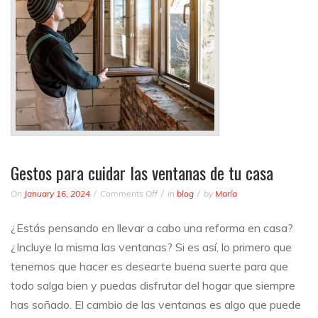
Gestos para cuidar las ventanas de tu casa
on
On
January 16, 2024
Comments Off
in
blog
by
María
Gestos
para
¿Estás pensando en llevar a cabo una reforma en casa?
cuidar
¿Incluye la misma las ventanas? Si es así, lo primero que
las
ventanas
tenemos que hacer es desearte buena suerte para que
de
todo salga bien y puedas disfrutar del hogar que siempre
tu
has soñado. El cambio de las ventanas es algo que puede
casa