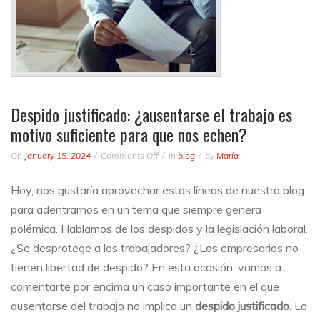
Despido justificado: ¿ausentarse el trabajo es
motivo suficiente para que nos echen?
on
On
January 15, 2024
Comments Off
in
blog
by
María
Despido
justificado:
Hoy, nos gustaría aprovechar estas líneas de nuestro blog
¿ausentarse
para adentrarnos en un tema que siempre genera
el
trabajo
polémica. Hablamos de los despidos y la legislación laboral.
es
¿Se desprotege a los trabajadores? ¿Los empresarios no
motivo
tienen libertad de despido? En esta ocasión, vamos a
suficiente
para
comentarte por encima un caso importante en el que
que
ausentarse del trabajo no implica un
despido justificado
. Lo
nos