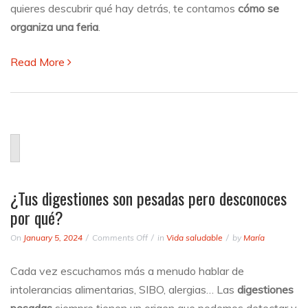
quieres descubrir qué hay detrás, te contamos
cómo se
una
feria
organiza una feria
.
para
que
Read More
sea
todo
un
éxito?
¿Tus digestiones son pesadas pero desconoces
por qué?
on
On
January 5, 2024
Comments Off
in
Vida saludable
by
María
¿Tus
digestiones
Cada vez escuchamos más a menudo hablar de
son
intolerancias alimentarias, SIBO, alergias… Las
digestiones
pesadas
pero
pesadas
siempre tienen un origen que podemos detectar y