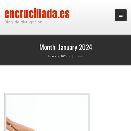
encrucillada.es
Blog de divulgación
Month:
January 2024
Home
›
2024
›
January