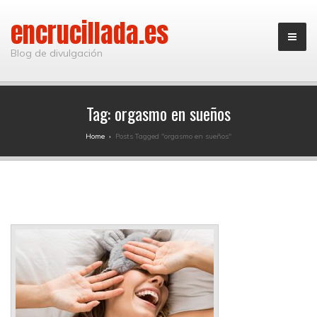
encrucillada.es
Blog de divulgación
Tag:
orgasmo en sueños
Home
›
Posts Tagged "orgasmo en sueños"