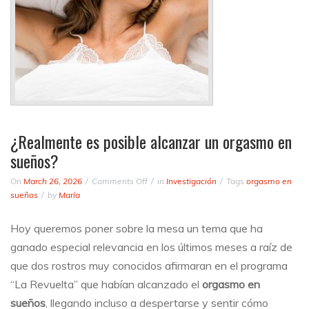
¿Realmente es posible alcanzar un orgasmo en
sueños?
on
On
March 26, 2026
Comments Off
in
Investigación
Tags
orgasmo en
¿Realmente
sueños
by
María
es
posible
Hoy queremos poner sobre la mesa un tema que ha
alcanzar
ganado especial relevancia en los últimos meses a raíz de
un
orgasmo
que dos rostros muy conocidos afirmaran en el programa
en
“La Revuelta” que habían alcanzado el
orgasmo en
sueños?
sueños
, llegando incluso a despertarse y sentir cómo