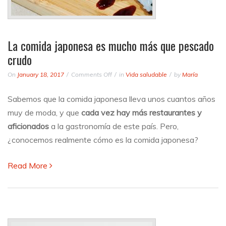
La comida japonesa es mucho más que pescado
crudo
on
On
January 18, 2017
Comments Off
in
Vida saludable
by
María
La
comida
Sabemos que la comida japonesa lleva unos cuantos años
japonesa
muy de moda, y que
cada vez hay más restaurantes y
es
mucho
aficionados
a la gastronomía de este país. Pero,
más
¿conocemos realmente cómo es la comida japonesa?
que
pescado
Read More
crudo