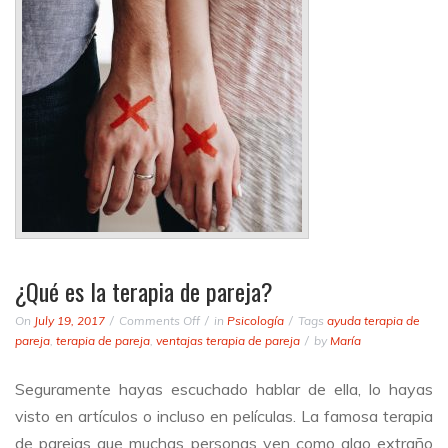
¿Qué es la terapia de pareja?
on
On
July 19, 2017
Comments Off
in
Psicología
Tags
ayuda terapia de
¿Qué
pareja
,
terapia de pareja
,
ventajas terapia de pareja
by
María
es
la
Seguramente hayas escuchado hablar de ella, lo hayas
terapia
visto en artículos o incluso en películas. La famosa terapia
de
pareja?
de parejas que muchas personas ven como algo extraño