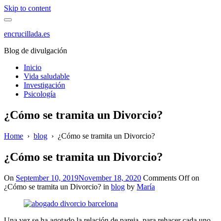
Skip to content
encrucillada.es
Blog de divulgación
Inicio
Vida saludable
Investigación
Psicología
¿Cómo se tramita un Divorcio?
Home
›
blog
›
¿Cómo se tramita un Divorcio?
¿Cómo se tramita un Divorcio?
On
September 10, 2019
November 18, 2020
Comments Off
on
¿Cómo se tramita un Divorcio?
in
blog
by
María
Una vez se ha agotado la relación de pareja, para rehacer cada uno