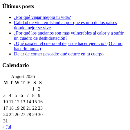
Últimos posts
¿Por qué viajar mejora tu vida?
Calidad de vida en Islandia: por qué es uno de los países
donde mejor se vive
¿Por qué los ancianos son más vulnerables al calor y a sufrir
un cuadro de deshidratación?
¿Qué pasa en el cuerpo al dejar de hacer ejercicio? (O al no
hacerlo nunca)
Dejar de comer pescado: qué ocurre en tu cuerpo
Calendario
August 2026
M
T
W
T
F
S
S
1
2
3
4
5
6
7
8
9
10
11
12
13
14
15
16
17
18
19
20
21
22
23
24
25
26
27
28
29
30
31
« Jul