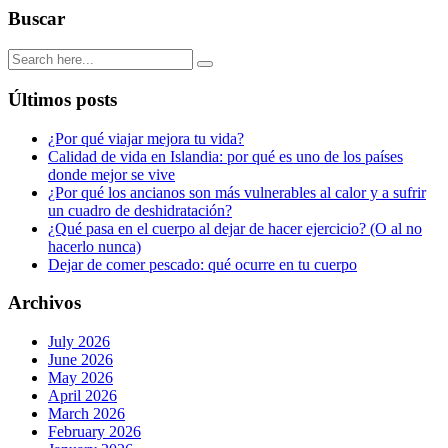
Buscar
Últimos posts
¿Por qué viajar mejora tu vida?
Calidad de vida en Islandia: por qué es uno de los países
donde mejor se vive
¿Por qué los ancianos son más vulnerables al calor y a sufrir
un cuadro de deshidratación?
¿Qué pasa en el cuerpo al dejar de hacer ejercicio? (O al no
hacerlo nunca)
Dejar de comer pescado: qué ocurre en tu cuerpo
Archivos
July 2026
June 2026
May 2026
April 2026
March 2026
February 2026