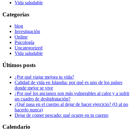
Vida saludable
Categorías
blog
Investigación
Online
Psicología
Uncategorized
Vida saludable
Últimos posts
¿Por qué viajar mejora tu vida?
Calidad de vida en Islandia: por qué es uno de los países
donde mejor se vive
¿Por qué los ancianos son más vulnerables al calor y a sufrir
un cuadro de deshidratación?
¿Qué pasa en el cuerpo al dejar de hacer ejercicio? (O al no
hacerlo nunca)
Dejar de comer pescado: qué ocurre en tu cuerpo
Calendario