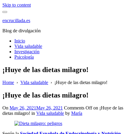
Skip to content
encrucillada.es
Blog de divulgación
Inicio
Vida saludable
Investigación
Psicología
¡Huye de las dietas milagro!
Home
›
Vida saludable
›
¡Huye de las dietas milagro!
¡Huye de las dietas milagro!
On
May 26, 2021
May 26, 2021
Comments Off
on ¡Huye de las
dietas milagro!
in
Vida saludable
by
María
Según la
Sociedad Española de Endocrinología y Nutrición