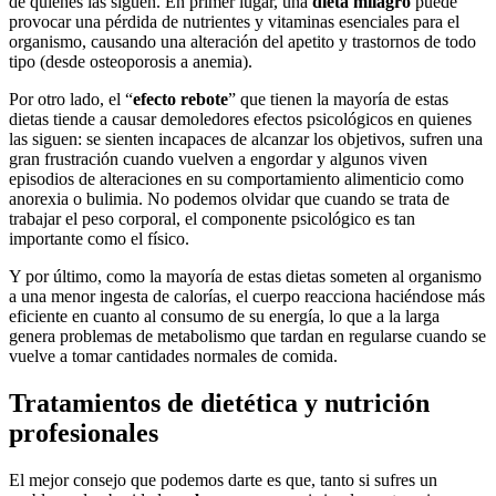
de quienes las siguen.
En primer lugar, una
dieta milagro
puede
provocar una pérdida de nutrientes y vitaminas esenciales para el
organismo, causando una alteración del apetito y trastornos de todo
tipo (desde osteoporosis a anemia).
Por otro lado, el “
efecto rebote
” que tienen la mayoría de estas
dietas tiende a causar demoledores efectos psicológicos en quienes
las siguen: se sienten incapaces de alcanzar los objetivos, sufren una
gran frustración cuando vuelven a engordar y algunos viven
episodios de alteraciones en su comportamiento alimenticio como
anorexia o bulimia. No podemos olvidar que cuando se trata de
trabajar el peso corporal, el componente psicológico es tan
importante como el físico.
Y por último, como la mayoría de estas dietas someten al organismo
a una menor ingesta de calorías, el cuerpo reacciona haciéndose más
eficiente en cuanto al consumo de su energía, lo que a la larga
genera problemas de metabolismo que tardan en regularse cuando se
vuelve a tomar cantidades normales de comida.
Tratamientos de dietética y nutrición
profesionales
El mejor consejo que podemos darte es que, tanto si sufres un