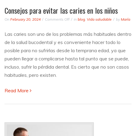
Consejos para evitar las caries en los niños
on
On
February 20, 2024
Comments Off
in
blog
,
Vida saludable
by
María
Consejos
para
Las caries son uno de los problemas más habituales dentro
evitar
de la salud bucodental y es conveniente hacer todo lo
las
caries
posible para no sufrirlas desde la temprana edad, ya que
en
pueden llegar a complicarse hasta tal punto que se puede,
los
incluso, sufrir la pérdida dental. Es cierto que no son casos
niños
habituales, pero existen.
Read More