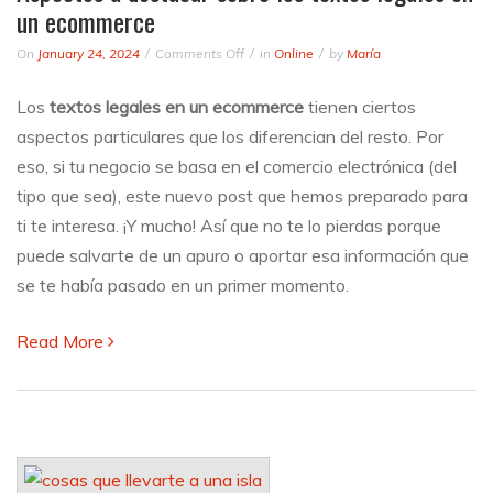
un ecommerce
on
On
January 24, 2024
Comments Off
in
Online
by
María
Aspectos
a
Los
textos legales en un ecommerce
tienen ciertos
destacar
aspectos particulares que los diferencian del resto. Por
sobre
los
eso, si tu negocio se basa en el comercio electrónica (del
textos
tipo que sea), este nuevo post que hemos preparado para
legales
ti te interesa. ¡Y mucho! Así que no te lo pierdas porque
en
un
puede salvarte de un apuro o aportar esa información que
ecommerce
se te había pasado en un primer momento.
Read More