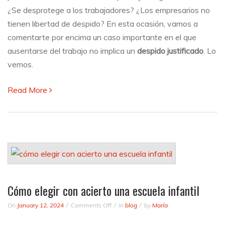
es
¿Se desprotege a los trabajadores? ¿Los empresarios no
motivo
tienen libertad de despido? En esta ocasión, vamos a
suficiente
para
comentarte por encima un caso importante en el que
que
ausentarse del trabajo no implica un
despido justificado
. Lo
nos
vemos.
echen?
Read More
Cómo elegir con acierto una escuela infantil
on
On
January 12, 2024
Comments Off
in
blog
by
María
Cómo
elegir