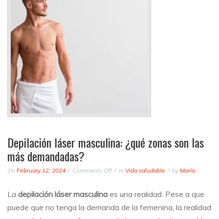
Depilación láser masculina: ¿qué zonas son las
más demandadas?
on
On
February 12, 2024
Comments Off
in
Vida saludable
by
María
Depilación
láser
La
depilación láser masculina
es una realidad. Pese a que
masculina:
puede que no tenga la demanda de la femenina, la realidad
¿qué
zonas