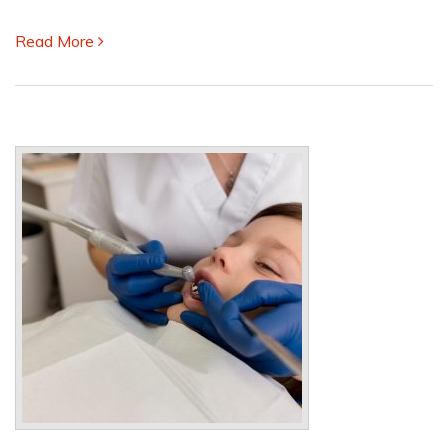
impide
avanzar
Read More