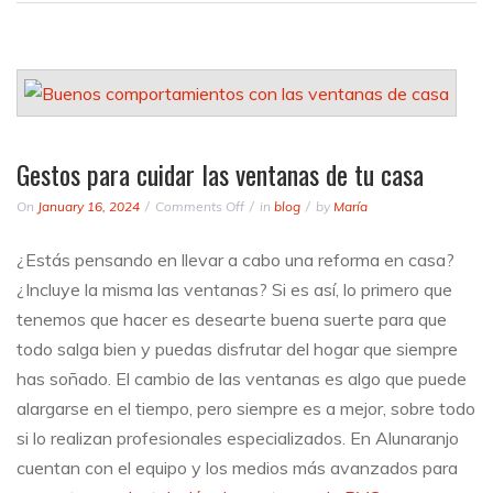
Gestos para cuidar las ventanas de tu casa
on
On
January 16, 2024
Comments Off
in
blog
by
María
Gestos
para
¿Estás pensando en llevar a cabo una reforma en casa?
cuidar
¿Incluye la misma las ventanas? Si es así, lo primero que
las
ventanas
tenemos que hacer es desearte buena suerte para que
de
todo salga bien y puedas disfrutar del hogar que siempre
tu
has soñado. El cambio de las ventanas es algo que puede
casa
alargarse en el tiempo, pero siempre es a mejor, sobre todo
si lo realizan profesionales especializados. En Alunaranjo
cuentan con el equipo y los medios más avanzados para