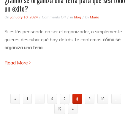
¿Cómo se organiza una feria para que sea todo
un éxito?
on
On
January 10, 2024
Comments Off
in
blog
by
María
¿Cómo
se
Si estás pensando en ser el organizador, o simplemente
organiza
quieres descubrir qué hay detrás, te contamos
cómo se
una
feria
organiza una feria
.
para
que
Read More
sea
todo
un
éxito?
«
1
…
6
7
8
9
10
…
15
»