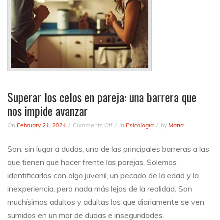
Superar los celos en pareja: una barrera que
nos impide avanzar
on
On
February 21, 2024
Comments Off
in
Psicología
by
María
Superar
los
Son, sin lugar a dudas, una de las principales barreras a las
celos
que tienen que hacer frente las parejas. Solemos
en
pareja:
identificarlas con algo juvenil, un pecado de la edad y la
una
inexperiencia, pero nada más lejos de la realidad. Son
barrera
muchísimos adultos y adultas los que diariamente se ven
que
nos
sumidos en un mar de dudas e inseguridades.