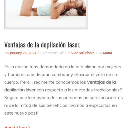
Ventajas de la depilación láser.
on
On
January 25, 2024
Comments Off
in
Vida saludable
by
María
Ventajas
de
Es la opción más demandada en la actualidad por mujeres
la
y hombres que desean combatir y eliminar el vello de su
depilación
láser.
cuerpo. Pero, ¿realmente conocemos las
ventajas de la
depilación láser
con respecto a los métodos tradicionales?
Seguro que la mayoría de las personas no son conscientes
ni de la mitad de sus beneficios. ¡Vamos a explicarlos en
este nuevo post!
Read More