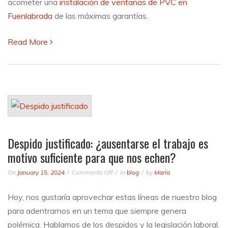
acometer una
instalación de ventanas de PVC en
Fuenlabrada
de las máximas garantías.
Read More
Despido justificado: ¿ausentarse el trabajo es
motivo suficiente para que nos echen?
on
On
January 15, 2024
Comments Off
in
blog
by
María
Despido
justificado:
Hoy, nos gustaría aprovechar estas líneas de nuestro blog
¿ausentarse
para adentrarnos en un tema que siempre genera
el
trabajo
polémica. Hablamos de los despidos y la legislación laboral.