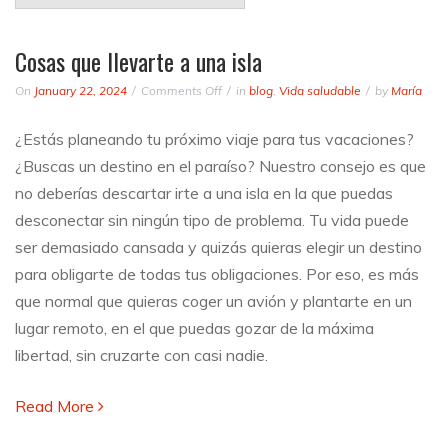
Cosas que llevarte a una isla
on
On
January 22, 2024
Comments Off
in
blog
,
Vida saludable
by
María
Cosas
que
¿Estás planeando tu próximo viaje para tus vacaciones?
llevarte
¿Buscas un destino en el paraíso? Nuestro consejo es que
a
una
no deberías descartar irte a una isla en la que puedas
isla
desconectar sin ningún tipo de problema. Tu vida puede
ser demasiado cansada y quizás quieras elegir un destino
para obligarte de todas tus obligaciones. Por eso, es más
que normal que quieras coger un avión y plantarte en un
lugar remoto, en el que puedas gozar de la máxima
libertad, sin cruzarte con casi nadie.
Read More