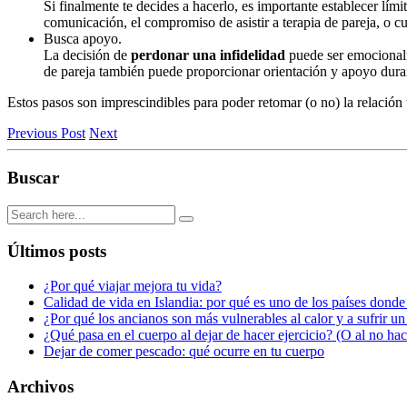
Si finalmente te decides a hacerlo, es importante establecer lími
comunicación, el compromiso de asistir a terapia de pareja, o cua
Busca apoyo.
La decisión de
perdonar una infidelidad
puede ser emocionalm
de pareja también puede proporcionar orientación y apoyo duran
Estos pasos son imprescindibles para poder retomar (o no) la relación t
Previous Post
Next
Buscar
Últimos posts
¿Por qué viajar mejora tu vida?
Calidad de vida en Islandia: por qué es uno de los países donde
¿Por qué los ancianos son más vulnerables al calor y a sufrir u
¿Qué pasa en el cuerpo al dejar de hacer ejercicio? (O al no ha
Dejar de comer pescado: qué ocurre en tu cuerpo
Archivos