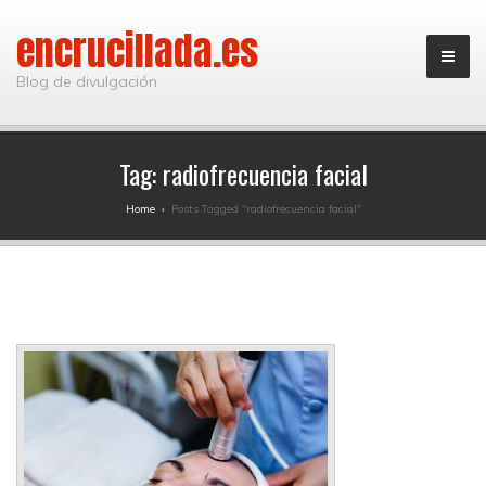
encrucillada.es
Blog de divulgación
Tag:
radiofrecuencia facial
Home
›
Posts Tagged "radiofrecuencia facial"