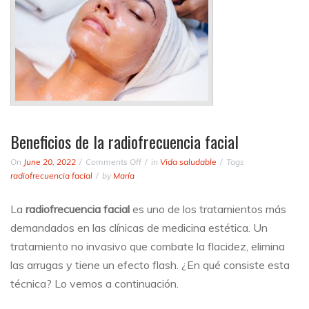
Beneficios de la radiofrecuencia facial
on
On
June 20, 2022
Comments Off
in
Vida saludable
Tags
Beneficios
radiofrecuencia facial
by
María
de
la
La
radiofrecuencia facial
es uno de los tratamientos más
radiofrecuencia
demandados en las clínicas de medicina estética. Un
facial
tratamiento no invasivo que combate la flacidez, elimina
las arrugas y tiene un efecto flash. ¿En qué consiste esta
técnica? Lo vemos a continuación.