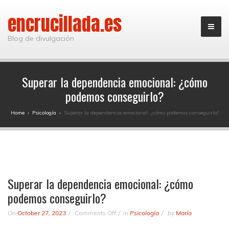
encrucillada.es
Blog de divulgación
Superar la dependencia emocional: ¿cómo
podemos conseguirlo?
Home
›
Psicología
›
Superar la dependencia emocional: ¿cómo podemos conseguirlo?
Superar la dependencia emocional: ¿cómo
podemos conseguirlo?
on
On
October 27, 2023
Comments Off
in
Psicología
by
María
Superar