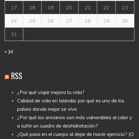
17
18
19
20
21
22
23
24
25
26
27
28
29
30
31
« Jul
RSS
¿Por qué viajar mejora tu vida?
Calidad de vida en Islandia: por qué es uno de los
países donde mejor se vive
¿Por qué los ancianos son más vulnerables al calor y
a sufrir un cuadro de deshidratación?
¿Qué pasa en el cuerpo al dejar de hacer ejercicio? (O