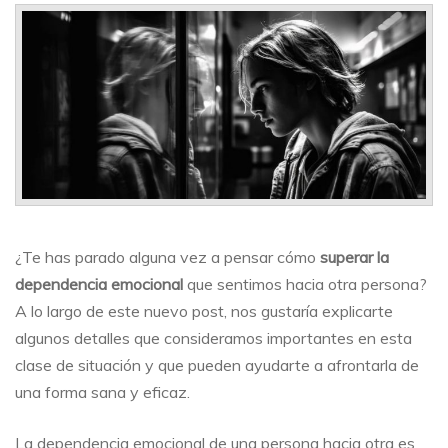
la
dependencia
emocional:
¿cómo
podemos
conseguirlo?
¿Te has parado alguna vez a pensar cómo
superar la
dependencia emocional
que sentimos hacia otra persona?
A lo largo de este nuevo post, nos gustaría explicarte
algunos detalles que consideramos importantes en esta
clase de situación y que pueden ayudarte a afrontarla de
una forma sana y eficaz.
La dependencia emocional de una persona hacia otra es