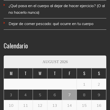
¿Qué pasa en el cuerpo al dejar de hacer ejercicio? (O al
no hacerlo nunca)
Dejar de comer pescado: qué ocurre en tu cuerpo
Calendario
AUGUST 2026
M
T
W
T
F
S
S
1
2
3
4
5
6
7
8
9
10
11
12
13
14
15
16