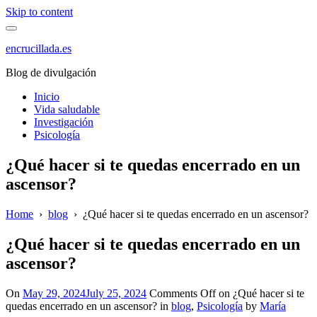
Skip to content
encrucillada.es
Blog de divulgación
Inicio
Vida saludable
Investigación
Psicología
¿Qué hacer si te quedas encerrado en un
ascensor?
Home
›
blog
›
¿Qué hacer si te quedas encerrado en un ascensor?
¿Qué hacer si te quedas encerrado en un
ascensor?
On
May 29, 2024
July 25, 2024
Comments Off
on ¿Qué hacer si te
quedas encerrado en un ascensor?
in
blog
,
Psicología
by
María