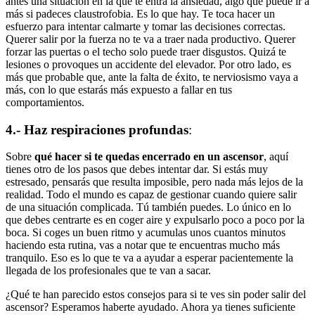
antes una situación en la que te entra la ansiedad, algo que puede ir a
más si padeces claustrofobia. Es lo que hay. Te toca hacer un
esfuerzo para intentar calmarte y tomar las decisiones correctas.
Querer salir por la fuerza no te va a traer nada productivo. Querer
forzar las puertas o el techo solo puede traer disgustos. Quizá te
lesiones o provoques un accidente del elevador. Por otro lado, es
más que probable que, ante la falta de éxito, te nerviosismo vaya a
más, con lo que estarás más expuesto a fallar en tus
comportamientos.
4.- Haz respiraciones profundas
:
Sobre
qué hacer si te quedas encerrado en un ascensor
, aquí
tienes otro de los pasos que debes intentar dar. Si estás muy
estresado, pensarás que resulta imposible, pero nada más lejos de la
realidad. Todo el mundo es capaz de gestionar cuando quiere salir
de una situación complicada. Tú también puedes. Lo único en lo
que debes centrarte es en coger aire y expulsarlo poco a poco por la
boca. Si coges un buen ritmo y acumulas unos cuantos minutos
haciendo esta rutina, vas a notar que te encuentras mucho más
tranquilo. Eso es lo que te va a ayudar a esperar pacientemente la
llegada de los profesionales que te van a sacar.
¿Qué te han parecido estos consejos para si te ves sin poder salir del
ascensor? Esperamos haberte ayudado. Ahora ya tienes suficiente