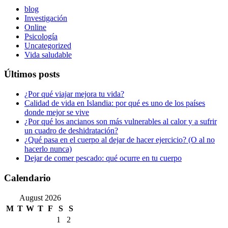
blog
Investigación
Online
Psicología
Uncategorized
Vida saludable
Últimos posts
¿Por qué viajar mejora tu vida?
Calidad de vida en Islandia: por qué es uno de los países
donde mejor se vive
¿Por qué los ancianos son más vulnerables al calor y a sufrir
un cuadro de deshidratación?
¿Qué pasa en el cuerpo al dejar de hacer ejercicio? (O al no
hacerlo nunca)
Dejar de comer pescado: qué ocurre en tu cuerpo
Calendario
August 2026
M
T
W
T
F
S
S
1
2