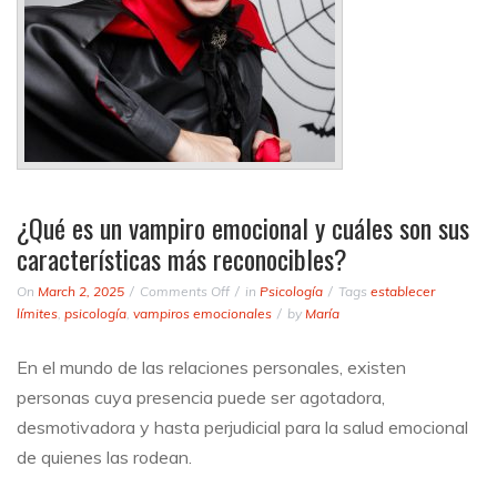
¿Qué es un vampiro emocional y cuáles son sus
características más reconocibles?
on
On
March 2, 2025
Comments Off
in
Psicología
Tags
establecer
¿Qué
límites
,
psicología
,
vampiros emocionales
by
María
es
un
En el mundo de las relaciones personales, existen
vampiro
personas cuya presencia puede ser agotadora,
emocional
y
desmotivadora y hasta perjudicial para la salud emocional
cuáles
de quienes las rodean.
son
sus