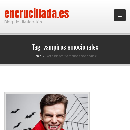
encrucillada.es
Blog de divulgación
Tag:
vampiros emocionales
Home
›
Posts Tagged "vampiros emocionales"