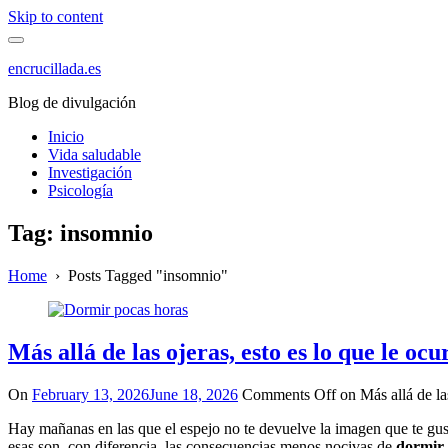
Skip to content
encrucillada.es
Blog de divulgación
Inicio
Vida saludable
Investigación
Psicología
Tag:
insomnio
Home
›
Posts Tagged "insomnio"
Más allá de las ojeras, esto es lo que le 
On
February 13, 2026
June 18, 2026
Comments Off
on Más allá de la
Hay mañanas en las que el espejo no te devuelve la imagen que te gus
esas son, con diferencia, las consecuencias menos nocivas de
dormir 