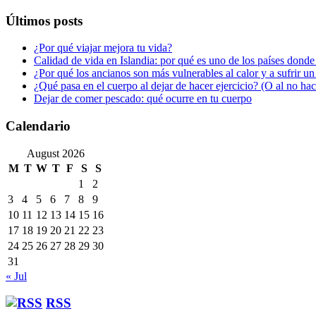
Últimos posts
¿Por qué viajar mejora tu vida?
Calidad de vida en Islandia: por qué es uno de los países donde
¿Por qué los ancianos son más vulnerables al calor y a sufrir u
¿Qué pasa en el cuerpo al dejar de hacer ejercicio? (O al no ha
Dejar de comer pescado: qué ocurre en tu cuerpo
Calendario
August 2026
M
T
W
T
F
S
S
1
2
3
4
5
6
7
8
9
10
11
12
13
14
15
16
17
18
19
20
21
22
23
24
25
26
27
28
29
30
31
« Jul
RSS