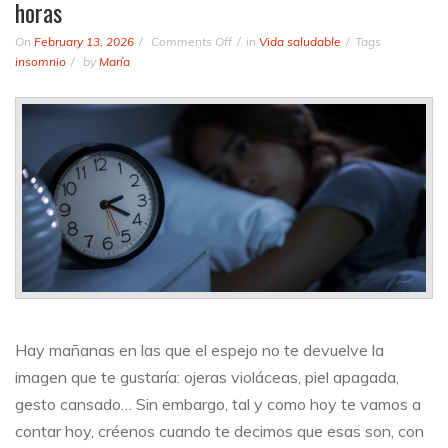
horas
on
On
February 13, 2026
Comments Off
in
Vida saludable
Tags
Más
insomnio
by
María
allá
de
las
ojeras,
esto
es
lo
que
le
ocurre
a
tu
cuerpo
cuando
Hay mañanas en las que el espejo no te devuelve la
siempre
imagen que te gustaría: ojeras violáceas, piel apagada,
duermes
pocas
gesto cansado…
Sin embargo, tal y como hoy te vamos a
horas
contar hoy, créenos cuando te decimos que esas son, con