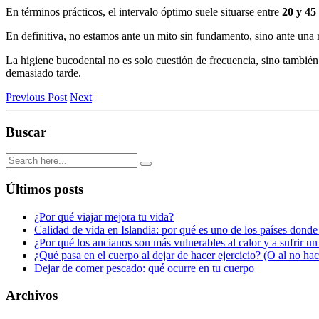
En términos prácticos, el intervalo óptimo suele situarse entre
20 y 45 
En definitiva, no estamos ante un mito sin fundamento, sino ante una 
La higiene bucodental no es solo cuestión de frecuencia, sino tambié
demasiado tarde.
Previous Post
Next
Buscar
Últimos posts
¿Por qué viajar mejora tu vida?
Calidad de vida en Islandia: por qué es uno de los países donde
¿Por qué los ancianos son más vulnerables al calor y a sufrir u
¿Qué pasa en el cuerpo al dejar de hacer ejercicio? (O al no ha
Dejar de comer pescado: qué ocurre en tu cuerpo
Archivos