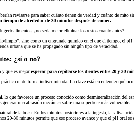
berían revisarse para saber cuánto tienen de verdad y cuánto de mito s
 un tiempo de alrededor de 30 minutos después de comer.
 ingerir alimentos, ¿no sería mejor eliminar los restos cuanto antes?
io/limpio”, sino como un engranaje químico en el que el tiempo, el pH y 
leyenda urbana que se ha propagado sin ningún tipo de veracidad.
tos: ¿sí o no?
n y que es mejor
esperar para cepillarse los dientes entre 20 y 30 mi
áctica ni de forma indiscriminada. La clave está en entender qué ocurre 
al
, lo que favorece un proceso conocido como desmineralización del esma
s generar una abrasión mecánica sobre una superficie más vulnerable.
atural de la boca. En los minutos posteriores a la ingesta, la saliva ac
nos 20-30 minutos permite que ese proceso avance y que el pH oral se a