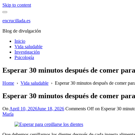
Skip to content
encrucillada.es
Blog de divulgación
Inicio
Vida saludable
Investigación
Psicología
Esperar 30 minutos después de comer para c
Home
›
Vida saludable
›
Esperar 30 minutos después de comer para c
Esperar 30 minutos después de comer para c
On
April 10, 2026
June 18, 2026
Comments Off
on Esperar 30 minutos
María
Que debemos cepillarnos los dientes después de cada ingesta alimenta