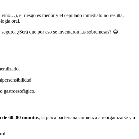
, vino…), el riesgo es menor y el cepillado inmediato no resulta,
logía oral.
s seguro. ¿Será que por eso se inventaron las sobremesas? 😂
neralizado.
ipersensibilidad.
jo gastroesofágico.
á de 60–80 minuto
s, la placa bacteriana comienza a reorganizarse y a
trol.