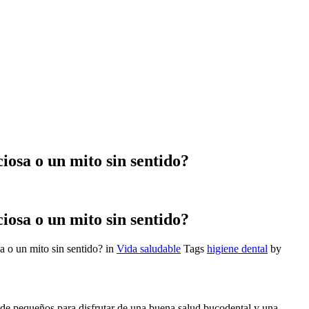
iosa o un mito sin sentido?
iosa o un mito sin sentido?
a o un mito sin sentido?
in
Vida saludable
Tags
higiene dental
by
sde pequeños para disfrutar de una buena salud bucodental y una