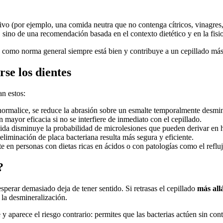
ativo (por ejemplo, una comida neutra que no contenga cítricos, vinagres
, sino de una recomendación basada en el contexto dietético y en la fisio
odo como norma general siempre está bien y contribuye a un cepillado má
se los dientes
an estos:
e normalice, se reduce la abrasión sobre un esmalte temporalmente desmi
on mayor eficacia si no se interfiere de inmediato con el cepillado.
 ácida disminuye la probabilidad de microlesiones que pueden derivar en h
 eliminación de placa bacteriana resulta más segura y eficiente.
te en personas con dietas ricas en ácidos o con patologías como el reflu
?
esperar demasiado deja de tener sentido. Si retrasas el cepillado
más all
 la desmineralización.
 y aparece el riesgo contrario: permites que las bacterias actúen sin con