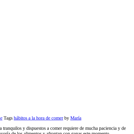
le
Tags
hábitos a la hora de comer
by
María
a tranquilos y dispuestos a comer requiere de mucha paciencia y de
mayoría de los alimentos y afrontan con ganas este momento.