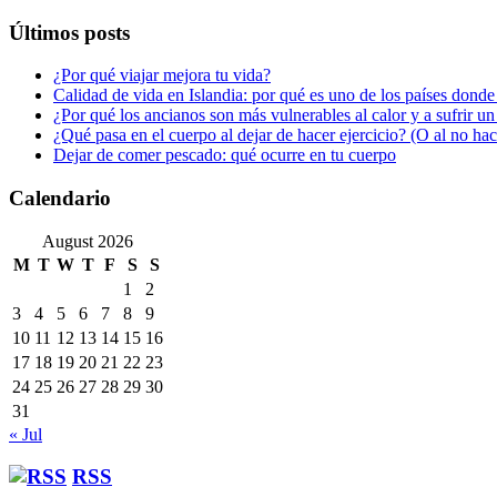
Últimos posts
¿Por qué viajar mejora tu vida?
Calidad de vida en Islandia: por qué es uno de los países donde
¿Por qué los ancianos son más vulnerables al calor y a sufrir u
¿Qué pasa en el cuerpo al dejar de hacer ejercicio? (O al no ha
Dejar de comer pescado: qué ocurre en tu cuerpo
Calendario
August 2026
M
T
W
T
F
S
S
1
2
3
4
5
6
7
8
9
10
11
12
13
14
15
16
17
18
19
20
21
22
23
24
25
26
27
28
29
30
31
« Jul
RSS