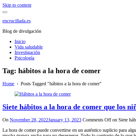
Skip to content
encrucillada.es
Blog de divulgación
Inicio
Vida saludable
Investigación
Psicología
Tag:
hábitos a la hora de comer
Home
›
Posts Tagged "hábitos a la hora de comer"
Siete hábitos a la hora de comer que los ni
On
November 28, 2022
January 13, 2023
Comments Off
on Siete hábi
La hora de comer puede convertirse en un auténtico suplicio para alg
mucha manga ancha para no desesperar. Todo lo contrario de lo que les