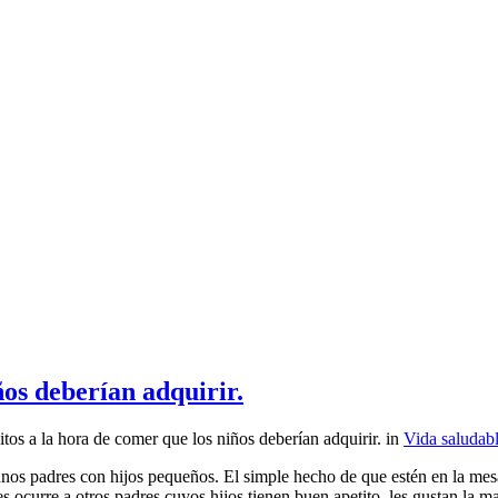
ños deberían adquirir.
tos a la hora de comer que los niños deberían adquirir.
in
Vida saludab
unos padres con hijos pequeños. El simple hecho de que estén en la mes
 ocurre a otros padres cuyos hijos tienen buen apetito, les gustan la 