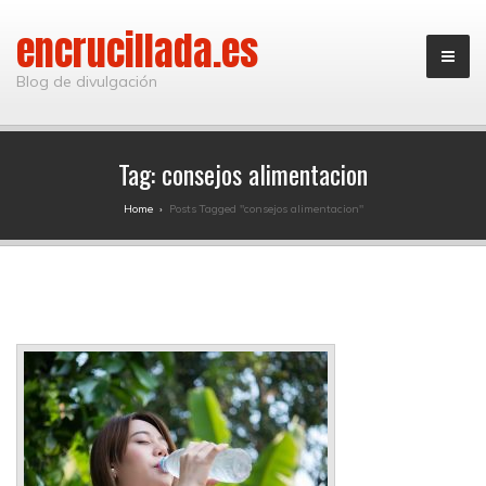
encrucillada.es
Blog de divulgación
Tag:
consejos alimentacion
Home
›
Posts Tagged "consejos alimentacion"