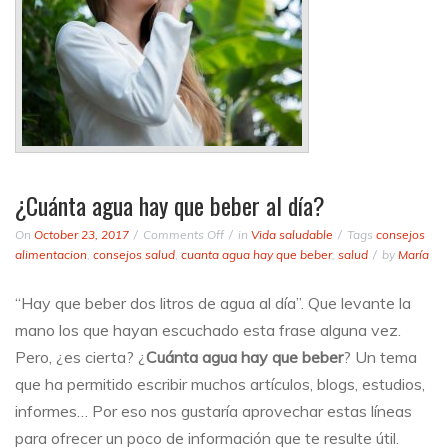
¿Cuánta agua hay que beber al día?
on
On
October 23, 2017
Comments Off
in
Vida saludable
Tags
consejos
¿Cuánta
alimentacion
,
consejos salud
,
cuanta agua hay que beber
,
salud
by
María
agua
hay
“Hay que beber dos litros de agua al día”. Que levante la
que
mano los que hayan escuchado esta frase alguna vez.
beber
al
Pero, ¿es cierta? ¿
Cuánta agua hay que beber
? Un tema
día?
que ha permitido escribir muchos artículos, blogs, estudios,
informes… Por eso nos gustaría aprovechar estas líneas
para ofrecer un poco de información que te resulte útil.