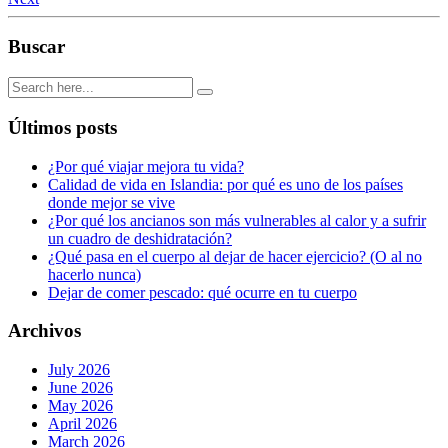
Buscar
Últimos posts
¿Por qué viajar mejora tu vida?
Calidad de vida en Islandia: por qué es uno de los países
donde mejor se vive
¿Por qué los ancianos son más vulnerables al calor y a sufrir
un cuadro de deshidratación?
¿Qué pasa en el cuerpo al dejar de hacer ejercicio? (O al no
hacerlo nunca)
Dejar de comer pescado: qué ocurre en tu cuerpo
Archivos
July 2026
June 2026
May 2026
April 2026
March 2026