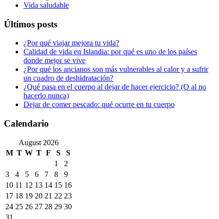
Vida saludable
Últimos posts
¿Por qué viajar mejora tu vida?
Calidad de vida en Islandia: por qué es uno de los países
donde mejor se vive
¿Por qué los ancianos son más vulnerables al calor y a sufrir
un cuadro de deshidratación?
¿Qué pasa en el cuerpo al dejar de hacer ejercicio? (O al no
hacerlo nunca)
Dejar de comer pescado: qué ocurre en tu cuerpo
Calendario
August 2026
M
T
W
T
F
S
S
1
2
3
4
5
6
7
8
9
10
11
12
13
14
15
16
17
18
19
20
21
22
23
24
25
26
27
28
29
30
31