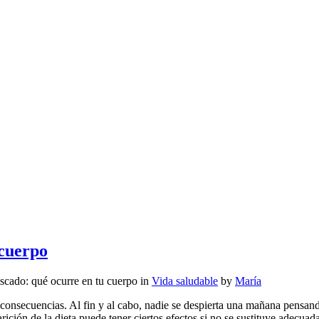
 cuerpo
cado: qué ocurre en tu cuerpo
in
Vida saludable
by
María
consecuencias. Al fin y al cabo, nadie se despierta una mañana pensan
arición de la dieta puede tener ciertos efectos si no se sustituye adecua