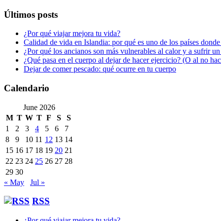
Últimos posts
¿Por qué viajar mejora tu vida?
Calidad de vida en Islandia: por qué es uno de los países donde
¿Por qué los ancianos son más vulnerables al calor y a sufrir u
¿Qué pasa en el cuerpo al dejar de hacer ejercicio? (O al no ha
Dejar de comer pescado: qué ocurre en tu cuerpo
Calendario
June 2026
M
T
W
T
F
S
S
1
2
3
4
5
6
7
8
9
10
11
12
13
14
15
16
17
18
19
20
21
22
23
24
25
26
27
28
29
30
« May
Jul »
RSS
¿Por qué viajar mejora tu vida?