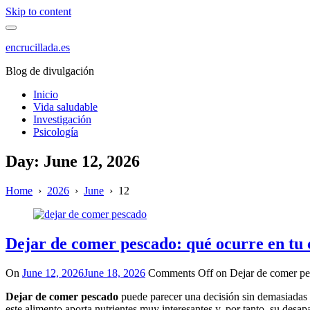
Skip to content
encrucillada.es
Blog de divulgación
Inicio
Vida saludable
Investigación
Psicología
Day:
June 12, 2026
Home
›
2026
›
June
›
12
Dejar de comer pescado: qué ocurre en tu
On
June 12, 2026
June 18, 2026
Comments Off
on Dejar de comer pes
Dejar de comer pescado
puede parecer una decisión sin demasiadas 
este alimento aporta nutrientes muy interesantes y, por tanto, su desap