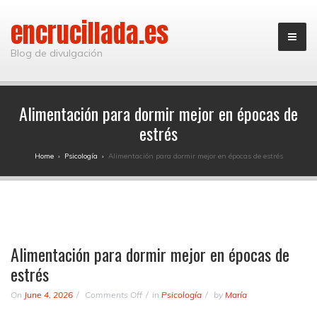
encrucillada.es
Blog de divulgación
Alimentación para dormir mejor en épocas de
estrés
Home
›
Psicología
›
Alimentación para dormir mejor en épocas de estrés
Alimentación para dormir mejor en épocas de
estrés
on
On
June 4, 2026
Comments Off
in
Psicología
by
María
Alimentación