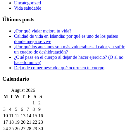
Uncategorized
Vida saludable
Últimos posts
¿Por qué viajar mejora tu vida?
Calidad de vida en Islandia: por qué es uno de los países
donde mejor se vive
¿Por qué los ancianos son más vulnerables al calor y a sufrir
un cuadro de deshidratación?
¿Qué pasa en el cuerpo al dejar de hacer ejercicio? (O al no
hacerlo nunca)
Dejar de comer pescado: qué ocurre en tu cuerpo
Calendario
August 2026
M
T
W
T
F
S
S
1
2
3
4
5
6
7
8
9
10
11
12
13
14
15
16
17
18
19
20
21
22
23
24
25
26
27
28
29
30