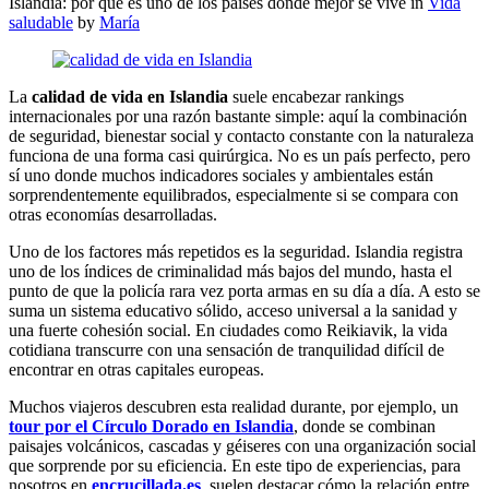
Islandia: por qué es uno de los países donde mejor se vive
in
Vida
saludable
by
María
La
calidad de vida en Islandia
suele encabezar rankings
internacionales por una razón bastante simple: aquí la combinación
de seguridad, bienestar social y contacto constante con la naturaleza
funciona de una forma casi quirúrgica. No es un país perfecto, pero
sí uno donde muchos indicadores sociales y ambientales están
sorprendentemente equilibrados, especialmente si se compara con
otras economías desarrolladas.
Uno de los factores más repetidos es la seguridad. Islandia registra
uno de los índices de criminalidad más bajos del mundo, hasta el
punto de que la policía rara vez porta armas en su día a día. A esto se
suma un sistema educativo sólido, acceso universal a la sanidad y
una fuerte cohesión social. En ciudades como Reikiavik, la vida
cotidiana transcurre con una sensación de tranquilidad difícil de
encontrar en otras capitales europeas.
Muchos viajeros descubren esta realidad durante, por ejemplo, un
tour por el Círculo Dorado en Islandia
, donde se combinan
paisajes volcánicos, cascadas y géiseres con una organización social
que sorprende por su eficiencia. En este tipo de experiencias, para
nosotros en
encrucillada.es
, suelen destacar cómo la relación entre