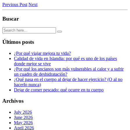
Previous Post
Next
Buscar
Últimos posts
¿Por qué viajar mejora tu vida?
Calidad de vida en Islandia: por qué es uno de los países
donde mejor se vive
¿Por qué los ancianos son más vulnerables al calor y a sufrir
un cuadro de deshidratación?
¿Qué pasa en el cuerpo al dejar de hacer ejercicio? (O al no
hacerlo nunca)
Dejar de comer pescado: qué ocurre en tu cuerpo
Archivos
July 2026
June 2026
May 2026
April 2026