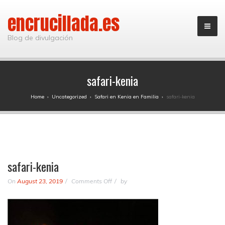
encrucillada.es
Blog de divulgación
safari-kenia
Home
›
Uncategorized
›
Safari en Kenia en Familia
›
safari-kenia
safari-kenia
on
On
August 23, 2019
Comments Off
by
safari-
kenia