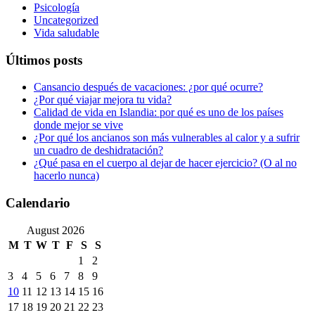
Psicología
Uncategorized
Vida saludable
Últimos posts
Cansancio después de vacaciones: ¿por qué ocurre?
¿Por qué viajar mejora tu vida?
Calidad de vida en Islandia: por qué es uno de los países
donde mejor se vive
¿Por qué los ancianos son más vulnerables al calor y a sufrir
un cuadro de deshidratación?
¿Qué pasa en el cuerpo al dejar de hacer ejercicio? (O al no
hacerlo nunca)
Calendario
August 2026
M
T
W
T
F
S
S
1
2
3
4
5
6
7
8
9
10
11
12
13
14
15
16
17
18
19
20
21
22
23