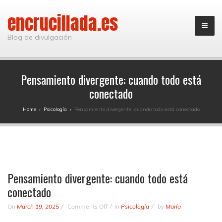
encrucillada.es
Blog de divulgación
Pensamiento divergente: cuando todo está
conectado
Home
›
Psicología
›
Pensamiento divergente: cuando todo está conectado
Pensamiento divergente: cuando todo está
conectado
on
On
March 19, 2025
Comments Off
in
Psicología
by
María
Pensamiento