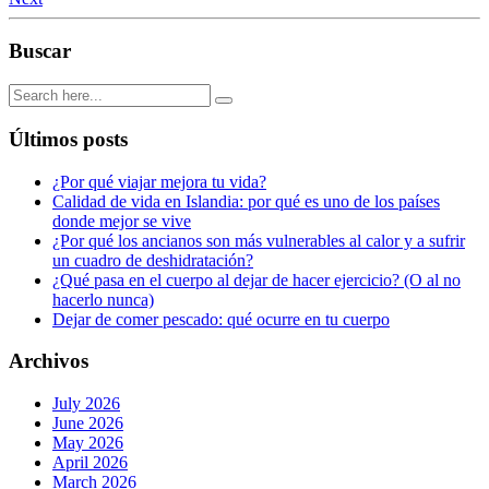
Buscar
Últimos posts
¿Por qué viajar mejora tu vida?
Calidad de vida en Islandia: por qué es uno de los países
donde mejor se vive
¿Por qué los ancianos son más vulnerables al calor y a sufrir
un cuadro de deshidratación?
¿Qué pasa en el cuerpo al dejar de hacer ejercicio? (O al no
hacerlo nunca)
Dejar de comer pescado: qué ocurre en tu cuerpo
Archivos
July 2026
June 2026
May 2026
April 2026
March 2026