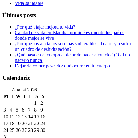
Vida saludable
Últimos posts
¿Por qué viajar mejora tu vida?
Calidad de vida en Islandia: por qué es uno de los países
donde mejor se vive
¿Por qué los ancianos son más vulnerables al calor y a sufrir
un cuadro de deshidratación?
¿Qué pasa en el cuerpo al dejar de hacer ejercicio? (O al no
hacerlo nunca)
Dejar de comer pescado: qué ocurre en tu cuerpo
Calendario
August 2026
M
T
W
T
F
S
S
1
2
3
4
5
6
7
8
9
10
11
12
13
14
15
16
17
18
19
20
21
22
23
24
25
26
27
28
29
30
31