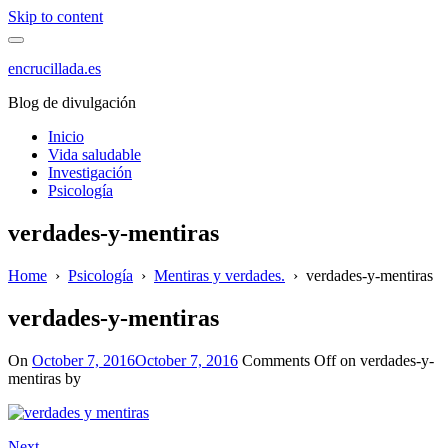
Skip to content
encrucillada.es
Blog de divulgación
Inicio
Vida saludable
Investigación
Psicología
verdades-y-mentiras
Home
›
Psicología
›
Mentiras y verdades.
›
verdades-y-mentiras
verdades-y-mentiras
On
October 7, 2016
October 7, 2016
Comments Off
on verdades-y-
mentiras
by
Next