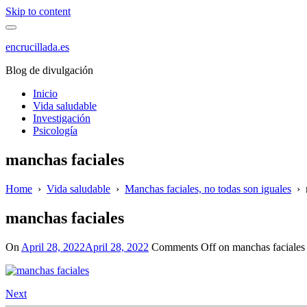
Skip to content
encrucillada.es
Blog de divulgación
Inicio
Vida saludable
Investigación
Psicología
manchas faciales
Home
›
Vida saludable
›
Manchas faciales, no todas son iguales
›
manchas faciales
On
April 28, 2022
April 28, 2022
Comments Off
on manchas faciales
Next