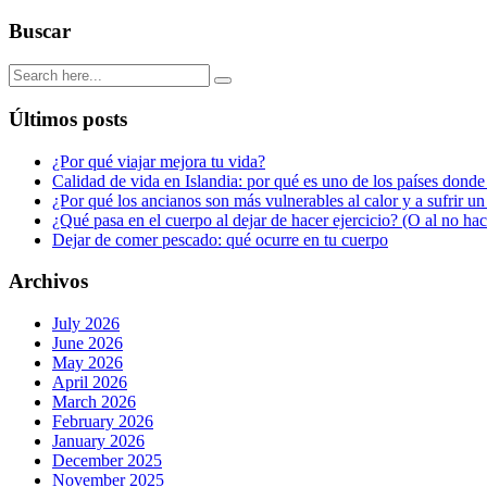
Buscar
Últimos posts
¿Por qué viajar mejora tu vida?
Calidad de vida en Islandia: por qué es uno de los países donde
¿Por qué los ancianos son más vulnerables al calor y a sufrir u
¿Qué pasa en el cuerpo al dejar de hacer ejercicio? (O al no ha
Dejar de comer pescado: qué ocurre en tu cuerpo
Archivos
July 2026
June 2026
May 2026
April 2026
March 2026
February 2026
January 2026
December 2025
November 2025