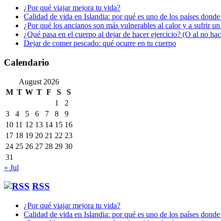
¿Por qué viajar mejora tu vida?
Calidad de vida en Islandia: por qué es uno de los países donde
¿Por qué los ancianos son más vulnerables al calor y a sufrir u
¿Qué pasa en el cuerpo al dejar de hacer ejercicio? (O al no ha
Dejar de comer pescado: qué ocurre en tu cuerpo
Calendario
August 2026
M
T
W
T
F
S
S
1
2
3
4
5
6
7
8
9
10
11
12
13
14
15
16
17
18
19
20
21
22
23
24
25
26
27
28
29
30
31
« Jul
RSS
¿Por qué viajar mejora tu vida?
Calidad de vida en Islandia: por qué es uno de los países donde