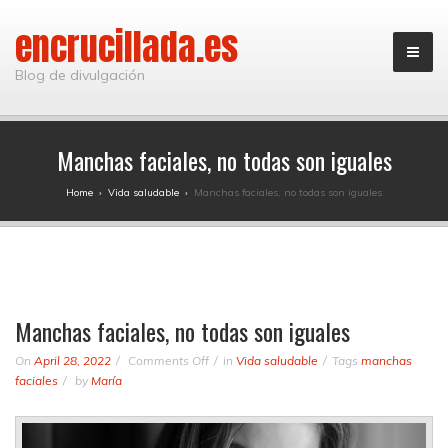
encrucillada.es
Blog de divulgación
Manchas faciales, no todas son iguales
Home
›
Vida saludable
›
Manchas faciales, no todas son iguales
Manchas faciales, no todas son iguales
on
On
April 28, 2022
Comments Off
in
Vida saludable
Tags
manchas
Manchas
faciales
by
María
faciales,
no
todas