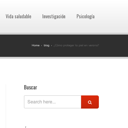
Vida saludable
Investigación
Psicología
Home
›
blog
›
¿Cómo proteger la piel en verano?
Buscar