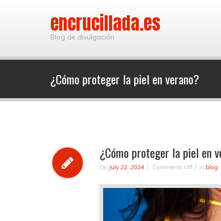
encrucillada.es
Blog de divulgación
¿Cómo proteger la piel en verano?
¿Cómo proteger la piel en 
on
On
July 22, 2024
Comments Off
in
blog
,
¿Cómo
proteger
la
piel
en