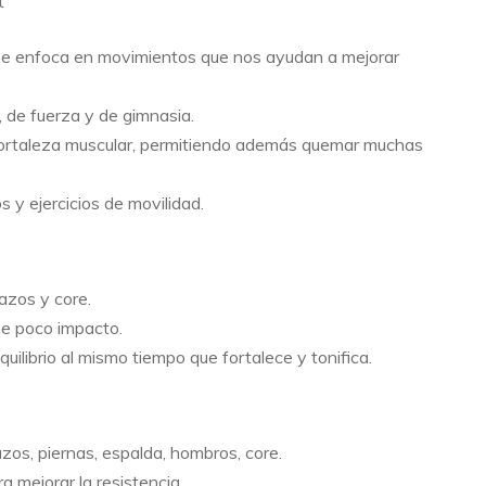
t
se enfoca en movimientos que nos ayudan a mejorar
, de fuerza y de gimnasia.
 fortaleza muscular, permitiendo además quemar muchas
 y ejercicios de movilidad.
razos y core.
ne poco impacto.
quilibrio al mismo tiempo que fortalece y tonifica.
azos, piernas, espalda, hombros, core.
a mejorar la resistencia.