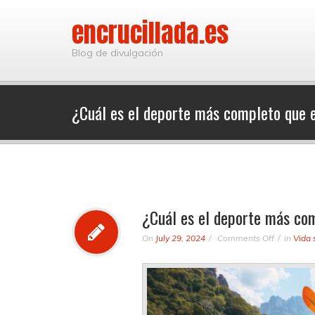
encrucillada.es
Blog de divulgación
¿Cuál es el deporte más completo que 
¿Cuál es el deporte más co
on
On
July 29, 2024
Comments Off
in
Vida 
¿Cuál
es
el
deporte
más