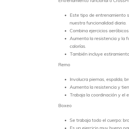
Entrenamiento funcional o CrossFi
Este tipo de entrenamiento 
nuestra funcionalidad diaria.
Combina ejercicios aeróbicos
Aumenta la resistencia y la
calorías.
También incluye estiramientos
Remo
Involucra piernas, espalda, b
Aumenta la resistencia y tie
Trabaja la coordinación y el e
Boxeo
Se trabaja todo el cuerpo: br
Es un ejercicio muy bueno par