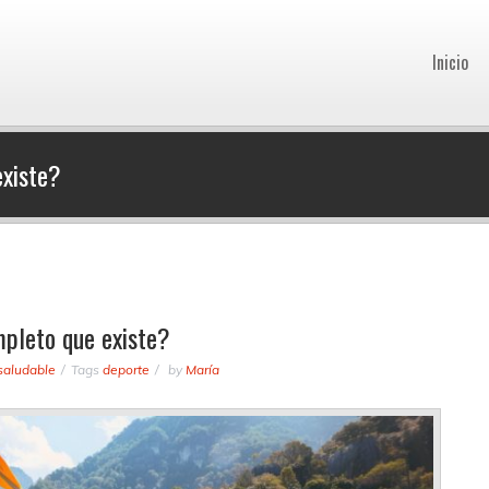
Inicio
existe?
mpleto que existe?
saludable
Tags
deporte
by
María