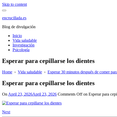
Skip to content
encrucillada.es
Blog de divulgación
Inicio
Vida saludable
Investigación
Psicología
Esperar para cepillarse los dientes
Home
›
Vida saludable
›
Esperar 30 minutos después de comer para c
Esperar para cepillarse los dientes
On
April 23, 2026
April 23, 2026
Comments Off
on Esperar para cepil
Next