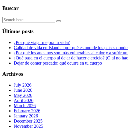
Buscar
Últimos posts
¿Por qué viajar mejora tu vida?
Calidad de vida en Islandia: por qué es uno de los países donde
¿Por qué los ancianos son más vulnerables al calor y a sufrir u
¿Qué pasa en el cuerpo al dejar de hacer ejercicio? (O al no ha
Dejar de comer pescado: qué ocurre en tu cuerpo
Archivos
July 2026
June 2026
May 2026
April 2026
March 2026
February 2026
January 2026
December 2025
November 2025