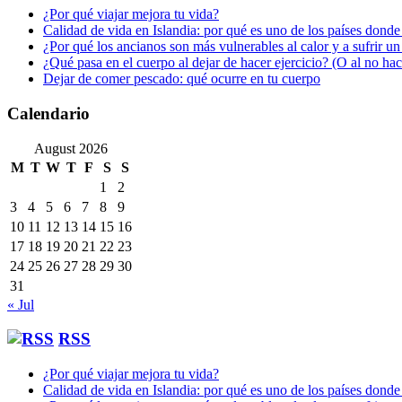
¿Por qué viajar mejora tu vida?
Calidad de vida en Islandia: por qué es uno de los países donde
¿Por qué los ancianos son más vulnerables al calor y a sufrir u
¿Qué pasa en el cuerpo al dejar de hacer ejercicio? (O al no ha
Dejar de comer pescado: qué ocurre en tu cuerpo
Calendario
August 2026
M
T
W
T
F
S
S
1
2
3
4
5
6
7
8
9
10
11
12
13
14
15
16
17
18
19
20
21
22
23
24
25
26
27
28
29
30
31
« Jul
RSS
¿Por qué viajar mejora tu vida?
Calidad de vida en Islandia: por qué es uno de los países donde