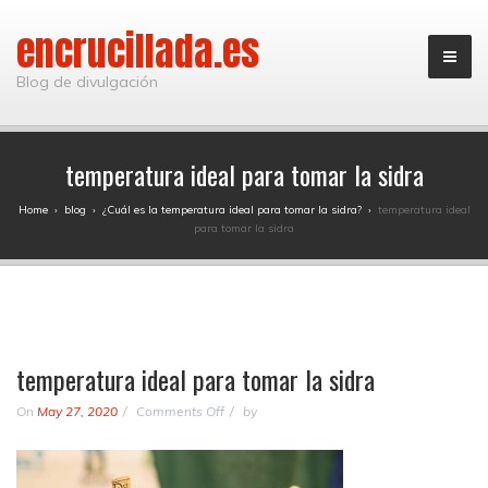
encrucillada.es
Blog de divulgación
temperatura ideal para tomar la sidra
Home
›
blog
›
¿Cuál es la temperatura ideal para tomar la sidra?
›
temperatura ideal
para tomar la sidra
temperatura ideal para tomar la sidra
on
On
May 27, 2020
Comments Off
by
temperatura
ideal
para