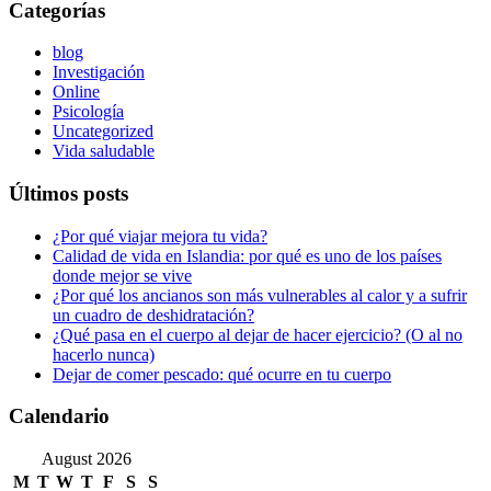
Categorías
blog
Investigación
Online
Psicología
Uncategorized
Vida saludable
Últimos posts
¿Por qué viajar mejora tu vida?
Calidad de vida en Islandia: por qué es uno de los países
donde mejor se vive
¿Por qué los ancianos son más vulnerables al calor y a sufrir
un cuadro de deshidratación?
¿Qué pasa en el cuerpo al dejar de hacer ejercicio? (O al no
hacerlo nunca)
Dejar de comer pescado: qué ocurre en tu cuerpo
Calendario
August 2026
M
T
W
T
F
S
S