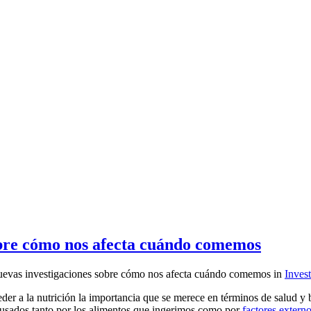
obre cómo nos afecta cuándo comemos
uevas investigaciones sobre cómo nos afecta cuándo comemos
in
Inves
der a la nutrición la importancia que se merece en términos de salud 
ausados tanto por los alimentos que ingerimos como por
factores extern