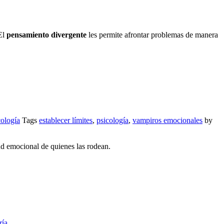
El
pensamiento divergente
les permite afrontar problemas de manera
cología
Tags
establecer límites
,
psicología
,
vampiros emocionales
by
ud emocional de quienes las rodean.
ría