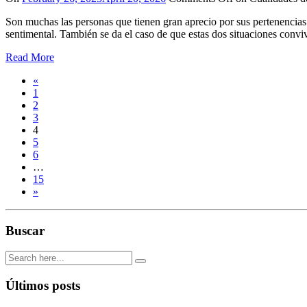
Son muchas las personas que tienen gran aprecio por sus pertenencias
sentimental. También se da el caso de que estas dos situaciones convi
Read More
«
1
2
3
4
5
6
…
15
»
Buscar
Últimos posts