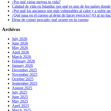
¿Por qué viajar mejora tu vida?
Calidad de vida en Islandia: por qué es uno de los países donde
¿Por qué los ancianos son más vulnerables al calor y a sufrir u
¿Qué pasa en el cuerpo al dejar de hacer ejercicio? (O al no ha
Dejar de comer pescado: qué ocurre en tu cuerpo
Archivos
July 2026
June 2026
May 2026
April 2026
March 2026
February 2026
January 2026
December 2025
November 2025
October 2025
September 2025
August 2025
July 2025
June 2025
May 2025
April 2025
March 2025