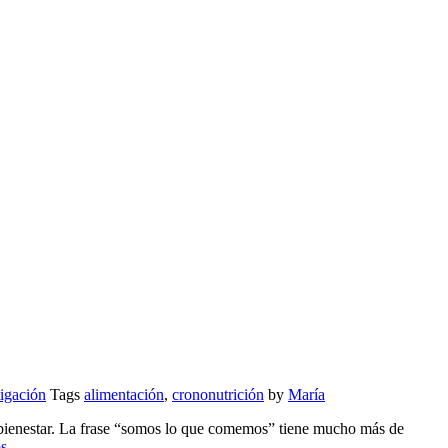
tigación
Tags
alimentación
,
crononutrición
by
María
y bienestar. La frase “somos lo que comemos” tiene mucho más de
os
.