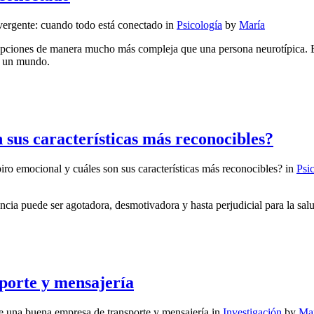
ergente: cuando todo está conectado
in
Psicología
by
María
rcepciones de manera mucho más compleja que una persona neurotípica. 
an un mundo.
 sus características más reconocibles?
o emocional y cuáles son sus características más reconocibles?
in
Psi
ncia puede ser agotadora, desmotivadora y hasta perjudicial para la sal
porte y mensajería
 una buena empresa de transporte y mensajería
in
Investigación
by
Ma