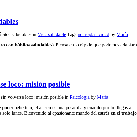
dables
bitos saludables
in
Vida saludable
Tags
neuroplasticidad
by
María
ro con hábitos saludables
? Piensa en lo rápido que podemos adaptarno
rse loco: misión posible
o sin volverse loco: misión posible
in
Psicología
by
María
e poder bebértelo, el atasco es una pesadilla y cuando por fin llegas a l
 es solo lunes. Bienvenido al apasionante mundo del
estrés en el trabajo