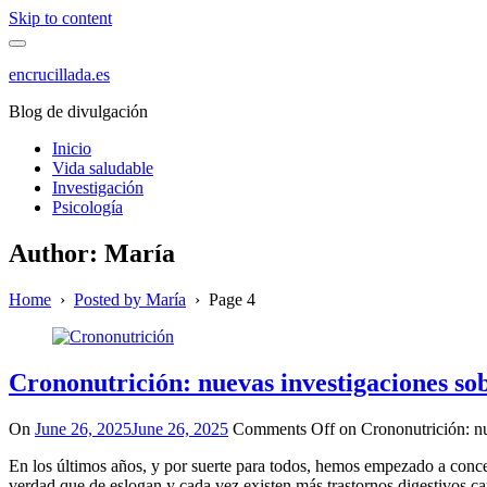
Skip to content
encrucillada.es
Blog de divulgación
Inicio
Vida saludable
Investigación
Psicología
Author:
María
Home
›
Posted by María
›
Page 4
Crononutrición: nuevas investigaciones s
On
June 26, 2025
June 26, 2025
Comments Off
on Crononutrición: n
En los últimos años, y por suerte para todos, hemos empezado a conce
verdad que de eslogan y cada vez existen más trastornos digestivos c