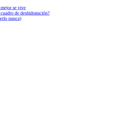
 mejor se vive
n cuadro de deshidratación?
cerlo nunca)