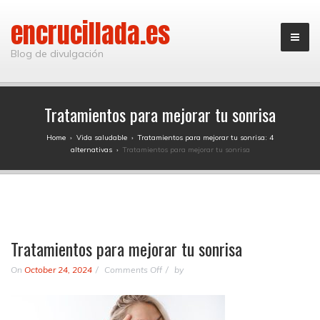
encrucillada.es
Blog de divulgación
Tratamientos para mejorar tu sonrisa
Home
›
Vida saludable
›
Tratamientos para mejorar tu sonrisa: 4
alternativas
›
Tratamientos para mejorar tu sonrisa
Tratamientos para mejorar tu sonrisa
on
On
October 24, 2024
Comments Off
by
Tratamientos
para
mejorar