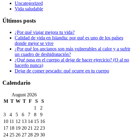
Uncategorized
Vida saludable
Últimos posts
¿Por qué viajar mejora tu vida?
Calidad de vida en Islandia: por qué es uno de los países
donde mejor se vive
¿Por qué los ancianos son más vulnerables al calor y a sufrir
un cuadro de deshidratación?
¿Qué pasa en el cuerpo al dejar de hacer ejercicio? (O al no
hacerlo nunca)
Dejar de comer pescado: qué ocurre en tu cuerpo
Calendario
August 2026
M
T
W
T
F
S
S
1
2
3
4
5
6
7
8
9
10
11
12
13
14
15
16
17
18
19
20
21
22
23
24
25
26
27
28
29
30