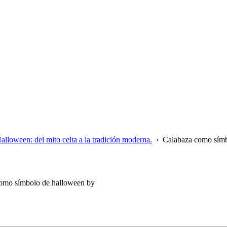
lloween: del mito celta a la tradición moderna.
›
Calabaza como símb
omo símbolo de halloween
by