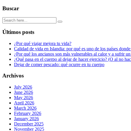
Buscar
Últimos posts
¿Por qué viajar mejora tu vida?
Calidad de vida en Islandia: por qué es uno de los países donde
¿Por qué los ancianos son más vulnerables al calor y a sufrir u
¿Qué pasa en el cuerpo al dejar de hacer ejercicio? (O al no ha
Dejar de comer pescado: qué ocurre en tu cuerpo
Archivos
July 2026
June 2026
May 2026
April 2026
March 2026
February 2026
January 2026
December 2025
November 2025