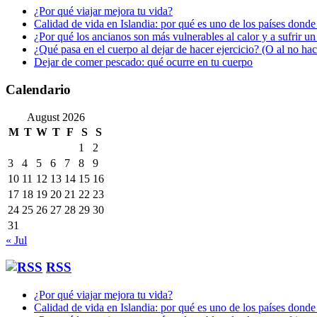
¿Por qué viajar mejora tu vida?
Calidad de vida en Islandia: por qué es uno de los países donde
¿Por qué los ancianos son más vulnerables al calor y a sufrir u
¿Qué pasa en el cuerpo al dejar de hacer ejercicio? (O al no ha
Dejar de comer pescado: qué ocurre en tu cuerpo
Calendario
August 2026
M
T
W
T
F
S
S
1
2
3
4
5
6
7
8
9
10
11
12
13
14
15
16
17
18
19
20
21
22
23
24
25
26
27
28
29
30
31
« Jul
RSS
¿Por qué viajar mejora tu vida?
Calidad de vida en Islandia: por qué es uno de los países donde