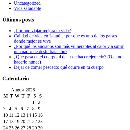
Uncategorized
Vida saludable
Últimos posts
¿Por qué viajar mejora tu vida?
Calidad de vida en Islandia: por qué es uno de los países
donde mejor se vive
¿Por qué los ancianos son más vulnerables al calor y a sufrir
un cuadro de deshidratación?
¿Qué pasa en el cuerpo al dejar de hacer ejercicio? (O al no
hacerlo nunca)
Dejar de comer pescado: qué ocurre en tu cuerpo
Calendario
August 2026
M
T
W
T
F
S
S
1
2
3
4
5
6
7
8
9
10
11
12
13
14
15
16
17
18
19
20
21
22
23
24
25
26
27
28
29
30