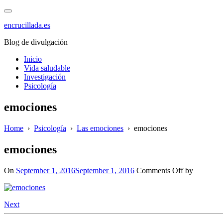
Skip
to
encrucillada.es
content
Blog de divulgación
Inicio
Vida saludable
Investigación
Psicología
emociones
Home
›
Psicología
›
Las emociones
›
emociones
emociones
on
On
September 1, 2016
September 1, 2016
Comments Off
by
emociones
Next