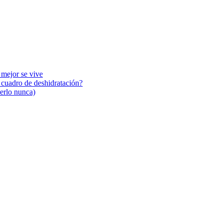
 mejor se vive
n cuadro de deshidratación?
cerlo nunca)