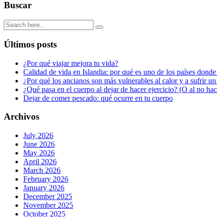
Buscar
Últimos posts
¿Por qué viajar mejora tu vida?
Calidad de vida en Islandia: por qué es uno de los países donde
¿Por qué los ancianos son más vulnerables al calor y a sufrir u
¿Qué pasa en el cuerpo al dejar de hacer ejercicio? (O al no ha
Dejar de comer pescado: qué ocurre en tu cuerpo
Archivos
July 2026
June 2026
May 2026
April 2026
March 2026
February 2026
January 2026
December 2025
November 2025
October 2025