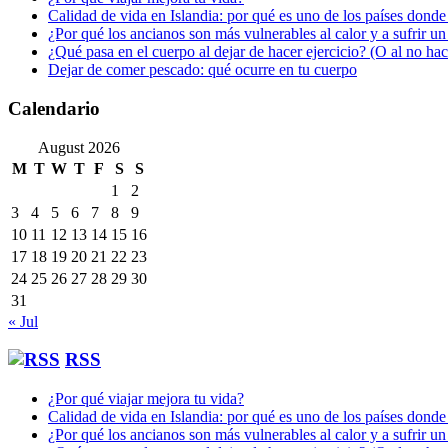
Calidad de vida en Islandia: por qué es uno de los países donde
¿Por qué los ancianos son más vulnerables al calor y a sufrir u
¿Qué pasa en el cuerpo al dejar de hacer ejercicio? (O al no ha
Dejar de comer pescado: qué ocurre en tu cuerpo
Calendario
August 2026
M
T
W
T
F
S
S
1
2
3
4
5
6
7
8
9
10
11
12
13
14
15
16
17
18
19
20
21
22
23
24
25
26
27
28
29
30
31
« Jul
RSS
¿Por qué viajar mejora tu vida?
Calidad de vida en Islandia: por qué es uno de los países donde
¿Por qué los ancianos son más vulnerables al calor y a sufrir u