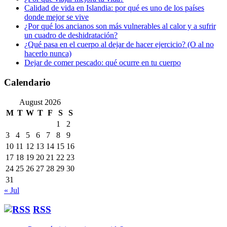
Calidad de vida en Islandia: por qué es uno de los países
donde mejor se vive
¿Por qué los ancianos son más vulnerables al calor y a sufrir
un cuadro de deshidratación?
¿Qué pasa en el cuerpo al dejar de hacer ejercicio? (O al no
hacerlo nunca)
Dejar de comer pescado: qué ocurre en tu cuerpo
Calendario
August 2026
M
T
W
T
F
S
S
1
2
3
4
5
6
7
8
9
10
11
12
13
14
15
16
17
18
19
20
21
22
23
24
25
26
27
28
29
30
31
« Jul
RSS