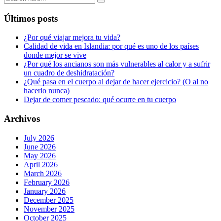
Últimos posts
¿Por qué viajar mejora tu vida?
Calidad de vida en Islandia: por qué es uno de los países
donde mejor se vive
¿Por qué los ancianos son más vulnerables al calor y a sufrir
un cuadro de deshidratación?
¿Qué pasa en el cuerpo al dejar de hacer ejercicio? (O al no
hacerlo nunca)
Dejar de comer pescado: qué ocurre en tu cuerpo
Archivos
July 2026
June 2026
May 2026
April 2026
March 2026
February 2026
January 2026
December 2025
November 2025
October 2025