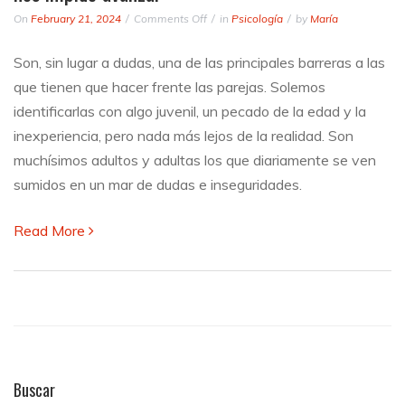
on
On
February 21, 2024
Comments Off
in
Psicología
by
María
Superar
los
Son, sin lugar a dudas, una de las principales barreras a las
celos
que tienen que hacer frente las parejas. Solemos
en
pareja:
identificarlas con algo juvenil, un pecado de la edad y la
una
inexperiencia, pero nada más lejos de la realidad. Son
barrera
muchísimos adultos y adultas los que diariamente se ven
que
nos
sumidos en un mar de dudas e inseguridades.
impide
avanzar
Read More
Buscar