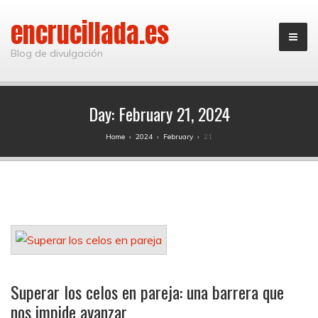
encrucillada.es
Blog de divulgación
Day:
February 21, 2024
Home
›
2024
›
February
›
21
Superar los celos en pareja: una barrera que
nos impide avanzar