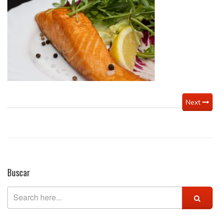
salmón
Next
Buscar