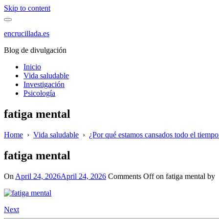
Skip to content
encrucillada.es
Blog de divulgación
Inicio
Vida saludable
Investigación
Psicología
fatiga mental
Home
›
Vida saludable
›
¿Por qué estamos cansados todo el tiempo
fatiga mental
On
April 24, 2026
April 24, 2026
Comments Off
on fatiga mental
by
Next