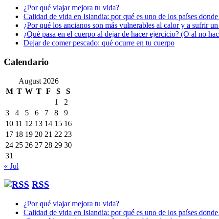
¿Por qué viajar mejora tu vida?
Calidad de vida en Islandia: por qué es uno de los países donde
¿Por qué los ancianos son más vulnerables al calor y a sufrir u
¿Qué pasa en el cuerpo al dejar de hacer ejercicio? (O al no ha
Dejar de comer pescado: qué ocurre en tu cuerpo
Calendario
August 2026
M
T
W
T
F
S
S
1
2
3
4
5
6
7
8
9
10
11
12
13
14
15
16
17
18
19
20
21
22
23
24
25
26
27
28
29
30
31
« Jul
RSS
¿Por qué viajar mejora tu vida?
Calidad de vida en Islandia: por qué es uno de los países donde