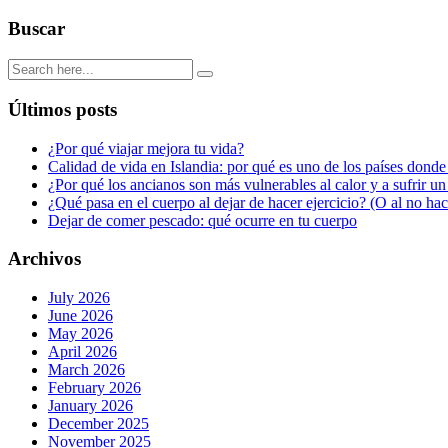
Buscar
Últimos posts
¿Por qué viajar mejora tu vida?
Calidad de vida en Islandia: por qué es uno de los países donde
¿Por qué los ancianos son más vulnerables al calor y a sufrir u
¿Qué pasa en el cuerpo al dejar de hacer ejercicio? (O al no ha
Dejar de comer pescado: qué ocurre en tu cuerpo
Archivos
July 2026
June 2026
May 2026
April 2026
March 2026
February 2026
January 2026
December 2025
November 2025