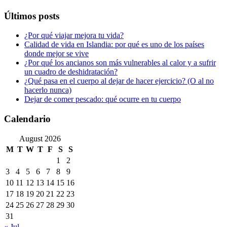
Últimos posts
¿Por qué viajar mejora tu vida?
Calidad de vida en Islandia: por qué es uno de los países
donde mejor se vive
¿Por qué los ancianos son más vulnerables al calor y a sufrir
un cuadro de deshidratación?
¿Qué pasa en el cuerpo al dejar de hacer ejercicio? (O al no
hacerlo nunca)
Dejar de comer pescado: qué ocurre en tu cuerpo
Calendario
August 2026
M
T
W
T
F
S
S
1
2
3
4
5
6
7
8
9
10
11
12
13
14
15
16
17
18
19
20
21
22
23
24
25
26
27
28
29
30
31
« Jul