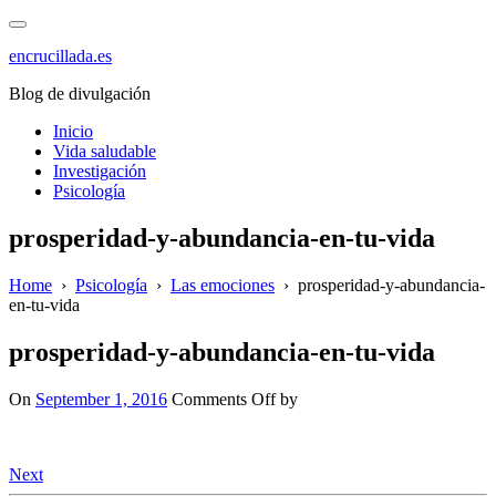
Skip
to
encrucillada.es
content
Blog de divulgación
Inicio
Vida saludable
Investigación
Psicología
prosperidad-y-abundancia-en-tu-vida
Home
›
Psicología
›
Las emociones
›
prosperidad-y-abundancia-
en-tu-vida
prosperidad-y-abundancia-en-tu-vida
on
On
September 1, 2016
Comments Off
by
prosperidad-
y-
abundancia-
Next
en-