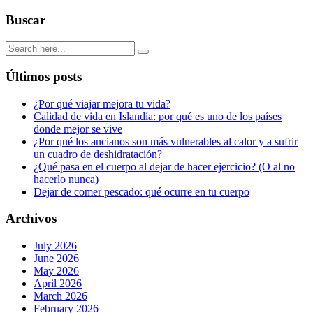
tu-
vida
Buscar
Últimos posts
¿Por qué viajar mejora tu vida?
Calidad de vida en Islandia: por qué es uno de los países
donde mejor se vive
¿Por qué los ancianos son más vulnerables al calor y a sufrir
un cuadro de deshidratación?
¿Qué pasa en el cuerpo al dejar de hacer ejercicio? (O al no
hacerlo nunca)
Dejar de comer pescado: qué ocurre en tu cuerpo
Archivos
July 2026
June 2026
May 2026
April 2026
March 2026
February 2026