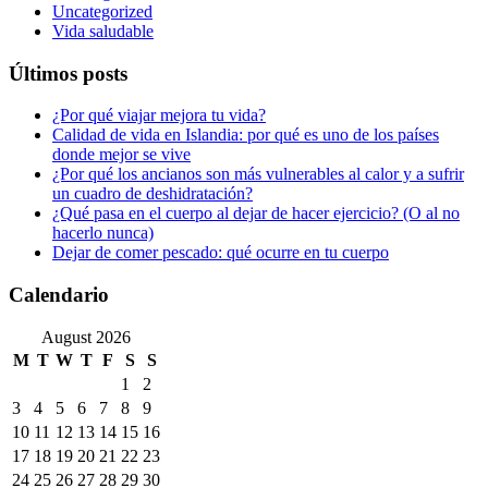
Uncategorized
Vida saludable
Últimos posts
¿Por qué viajar mejora tu vida?
Calidad de vida en Islandia: por qué es uno de los países
donde mejor se vive
¿Por qué los ancianos son más vulnerables al calor y a sufrir
un cuadro de deshidratación?
¿Qué pasa en el cuerpo al dejar de hacer ejercicio? (O al no
hacerlo nunca)
Dejar de comer pescado: qué ocurre en tu cuerpo
Calendario
August 2026
M
T
W
T
F
S
S
1
2
3
4
5
6
7
8
9
10
11
12
13
14
15
16
17
18
19
20
21
22
23
24
25
26
27
28
29
30