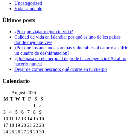
Uncategorized
Vida saludable
Últimos posts
¿Por qué viajar mejora tu vida?
Calidad de vida en Islandia: por qué es uno de los países
donde mejor se vive
¿Por qué los ancianos son más vulnerables al calor y a sufrir
un cuadro de deshidratación?
¿Qué pasa en el cuerpo al dejar de hacer ejercicio? (O al no
hacerlo nunca)
Dejar de comer pescado: qué ocurre en tu cuerpo
Calendario
August 2026
M
T
W
T
F
S
S
1
2
3
4
5
6
7
8
9
10
11
12
13
14
15
16
17
18
19
20
21
22
23
24
25
26
27
28
29
30