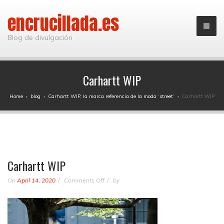
encrucillada.es
Blog de divulgación
Carhartt WIP
Home
›
blog
›
Carhartt WIP, la marca referencia de la moda ‘street’
›
Carhartt WIP
Carhartt WIP
on
On
April 14, 2020
Comments Off
by
Carhartt
WIP